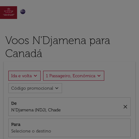

Voos N'Djamena para
Canadá
expand_more
expand_more
Ida e volta
1 Passageiro, Econômica
expand_more
Código promocional
De
close
N'Djamena (NDJ), Chade
Para
Selecione o destino