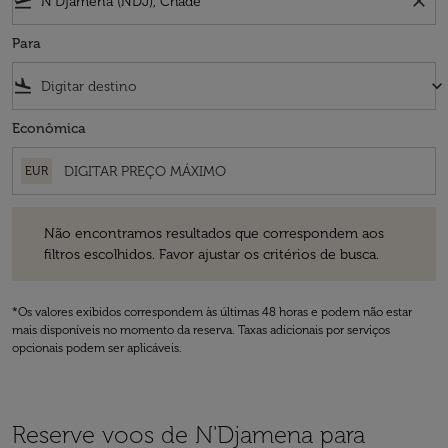
flight_takeoff
close
Para
flight_land
keyboard_arrow_down
Econômica
EUR
Não encontramos resultados que correspondem aos filtros escolhidos
Não encontramos resultados que correspondem aos
filtros escolhidos. Favor ajustar os critérios de busca.
*Os valores exibidos correspondem às últimas 48 horas e podem não estar
mais disponíveis no momento da reserva. Taxas adicionais por serviços
opcionais podem ser aplicáveis.
Reserve voos de N'Djamena para