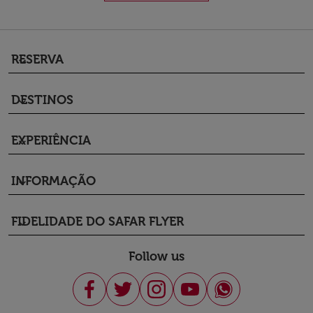
RESERVA
keyboard_arrow_down
DESTINOS
keyboard_arrow_down
EXPERIÊNCIA
keyboard_arrow_down
INFORMAÇÃO
keyboard_arrow_down
FIDELIDADE DO SAFAR FLYER
keyboard_arrow_down
Follow us