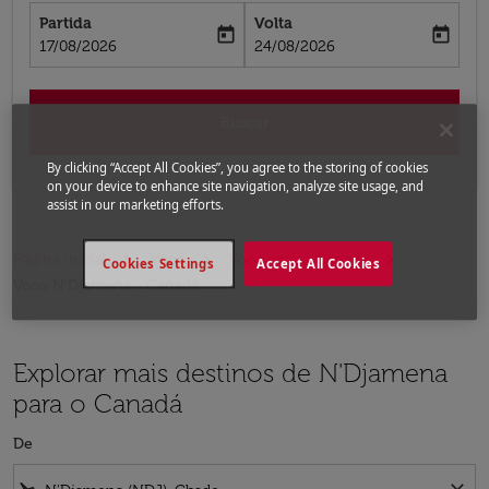
Partida
Volta
today
today
fc-booking-departure-date-aria-label
fc-booking-return-date-aria-label
17/08/2026
24/08/2026
Buscar
By clicking “Accept All Cookies”, you agree to the storing of cookies
on your device to enhance site navigation, analyze site usage, and
assist in our marketing efforts.
Página inicial
Voos
Voos para o Canadá
Cookies Settings
Accept All Cookies
Voos N'Djamena - Canadá
Explorar mais destinos de N'Djamena
para o Canadá
De