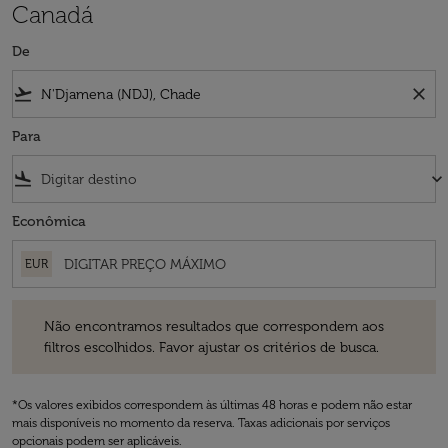
Canadá
De
flight_takeoff
close
Para
flight_land
keyboard_arrow_down
Econômica
EUR
Não encontramos resultados que correspondem aos filtros escolhidos
Não encontramos resultados que correspondem aos
filtros escolhidos. Favor ajustar os critérios de busca.
*Os valores exibidos correspondem às últimas 48 horas e podem não estar
mais disponíveis no momento da reserva. Taxas adicionais por serviços
opcionais podem ser aplicáveis.