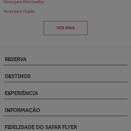
Voos para Montpellier
Voos para Oujda
VER MAIS
RESERVA
keyboard_arrow_down
DESTINOS
keyboard_arrow_down
EXPERIÊNCIA
keyboard_arrow_down
INFORMAÇÃO
keyboard_arrow_down
FIDELIDADE DO SAFAR FLYER
keyboard_arrow_down