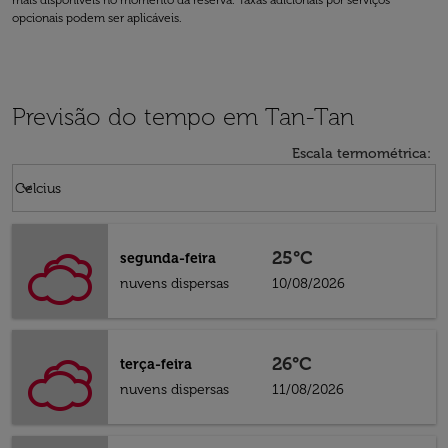
mais disponíveis no momento da reserva. Taxas adicionais por serviços
opcionais podem ser aplicáveis.
Previsão do tempo em Tan-Tan
Escala termométrica
:
Weather unit option Celcius Selected
keyboard_arrow_down
Celcius
25°C
segunda-feira
nuvens dispersas
10/08/2026
26°C
terça-feira
nuvens dispersas
11/08/2026