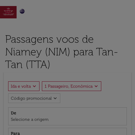

Passagens voos de
Niamey (NIM) para Tan-
Tan (TTA)
expand_more
expand_more
Ida e volta
1 Passageiro, Econômica
expand_more
Código promocional
De
Selecione a origem
Para