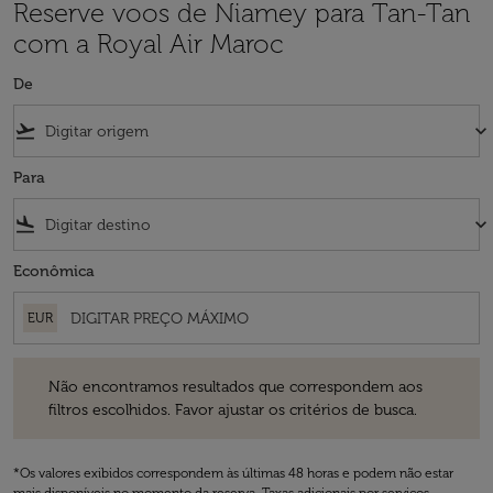
Reserve voos de Niamey para Tan-Tan
com a Royal Air Maroc
De
flight_takeoff
keyboard_arrow_down
Para
flight_land
keyboard_arrow_down
Econômica
EUR
Não encontramos resultados que correspondem aos filtros escolhidos
Não encontramos resultados que correspondem aos
filtros escolhidos. Favor ajustar os critérios de busca.
*Os valores exibidos correspondem às últimas 48 horas e podem não estar