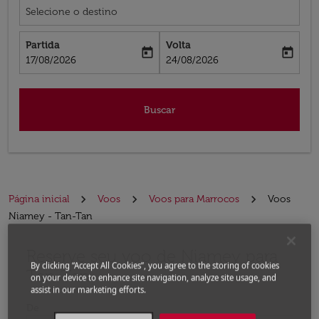
Selecione o destino
Partida
Volta
today
today
fc-booking-departure-date-aria-label
fc-booking-return-date-aria-label
17/08/2026
24/08/2026
Buscar
Página inicial
Voos
Voos para Marrocos
Voos
Niamey - Tan-Tan
Reserve seu voo de Niamey para
Experimente atualizar a rota (partida e/ou destino) ou 
By clicking “Accept All Cookies”, you agree to the storing of cookies
Tan-Tan
on your device to enhance site navigation, analyze site usage, and
assist in our marketing efforts.
De