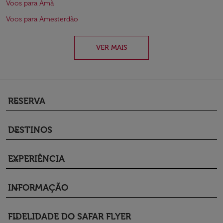
Voos para Amã
Voos para Amesterdão
VER MAIS
RESERVA
keyboard_arrow_down
DESTINOS
keyboard_arrow_down
EXPERIÊNCIA
keyboard_arrow_down
INFORMAÇÃO
keyboard_arrow_down
FIDELIDADE DO SAFAR FLYER
keyboard_arrow_down