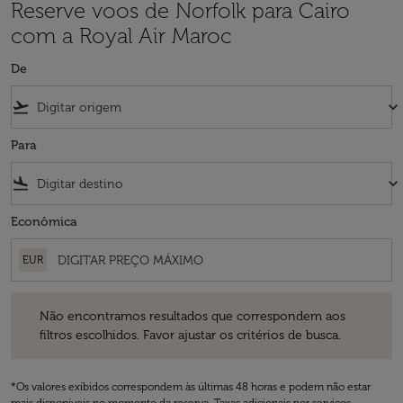
Reserve voos de Norfolk para Cairo
com a Royal Air Maroc
De
flight_takeoff
keyboard_arrow_down
Para
flight_land
keyboard_arrow_down
Econômica
EUR
Não encontramos resultados que correspondem aos filtros escolhidos
Não encontramos resultados que correspondem aos
filtros escolhidos. Favor ajustar os critérios de busca.
*Os valores exibidos correspondem às últimas 48 horas e podem não estar