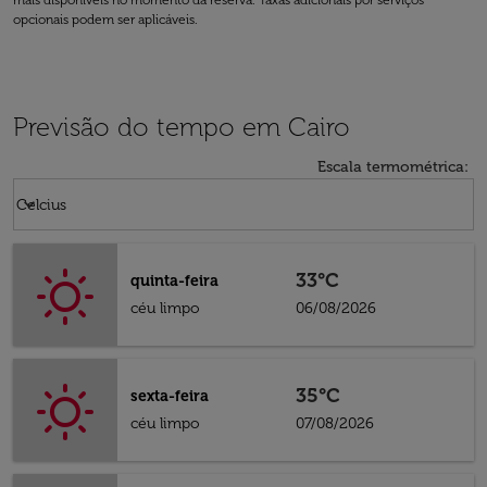
mais disponíveis no momento da reserva. Taxas adicionais por serviços
opcionais podem ser aplicáveis.
Previsão do tempo em Cairo
Escala termométrica
:
Weather unit option Celcius Selected
keyboard_arrow_down
Celcius
33°C
quinta-feira
céu limpo
06/08/2026
35°C
sexta-feira
céu limpo
07/08/2026