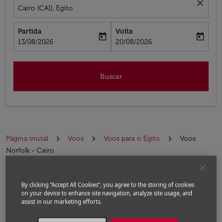
close
Cairo (CAI), Egito
Partida
Volta
today
today
fc-booking-departure-date-aria-label
fc-booking-return-date-aria-label
13/08/2026
20/08/2026
Buscar
Página inicial
Voos
Voos para o Egito
Voos
Norfolk - Cairo
Reserve seu voo de Norfolk para
Experimente atualizar a rota (partida e/ou destino) ou 
By clicking “Accept All Cookies”, you agree to the storing of cookies
Cairo
on your device to enhance site navigation, analyze site usage, and
assist in our marketing efforts.
De