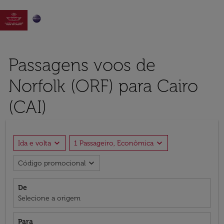

Passagens voos de
Norfolk (ORF) para Cairo
(CAI)
expand_more
expand_more
Ida e volta
1 Passageiro, Econômica
expand_more
Código promocional
De
Selecione a origem
Para