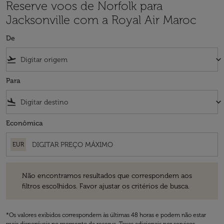
Reserve voos de Norfolk para
Jacksonville com a Royal Air Maroc
De
flight_takeoff
keyboard_arrow_down
Para
flight_land
keyboard_arrow_down
Econômica
EUR
Não encontramos resultados que correspondem aos filtros escolhidos
Não encontramos resultados que correspondem aos
filtros escolhidos. Favor ajustar os critérios de busca.
*Os valores exibidos correspondem às últimas 48 horas e podem não estar