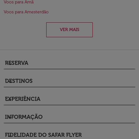
Voos para Amã
Voos para Amesterdão
VER MAIS
RESERVA
keyboard_arrow_down
DESTINOS
keyboard_arrow_down
EXPERIÊNCIA
keyboard_arrow_down
INFORMAÇÃO
keyboard_arrow_down
FIDELIDADE DO SAFAR FLYER
keyboard_arrow_down