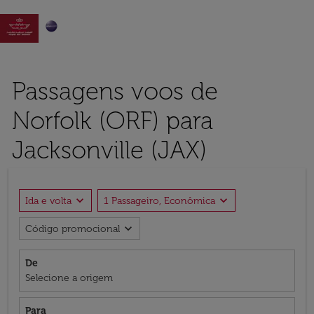

Passagens voos de
Norfolk (ORF) para
Jacksonville (JAX)
expand_more
expand_more
Ida e volta
1 Passageiro, Econômica
expand_more
Código promocional
De
Selecione a origem
Para