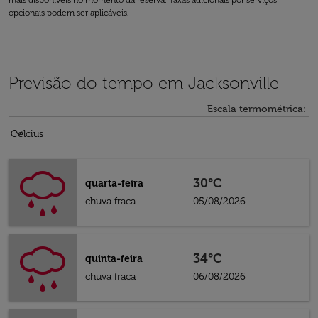
mais disponíveis no momento da reserva. Taxas adicionais por serviços
opcionais podem ser aplicáveis.
Previsão do tempo em Jacksonville
Escala termométrica
:
Weather unit option Celcius Selected
keyboard_arrow_down
Celcius
30°C
quarta-feira
chuva fraca
05/08/2026
34°C
quinta-feira
chuva fraca
06/08/2026