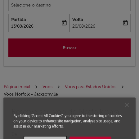
Selecione o destino
Partida
Volta
today
today
fc-booking-departure-date-aria-label
fc-booking-return-date-aria-label
13/08/2026
20/08/2026
Buscar
Página inicial
Voos
Voos para Estados Unidos
Voos Norfolk - Jacksonville
Reserve seu voo de Norfolk para
Experimente atualizar a rota (partida e/ou destino) ou 
By clicking “Accept All Cookies”, you agree to the storing of cookies
Jacksonville
on your device to enhance site navigation, analyze site usage, and
assist in our marketing efforts.
De