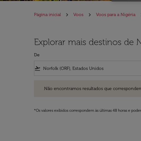
Página inicial
Voos
Voos para a Nigéria
Explorar mais destinos de N
De
flight_takeoff
Não encontramos resultados que correspondem aos filt
Não encontramos resultados que correspondem aos
*Os valores exibidos correspondem às últimas 48 horas e podem