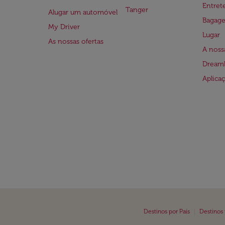
Entre
Tanger
Alugar um automóvel
Bagag
My Driver
Lugar
As nossas ofertas
A noss
Dreaml
Aplica
|
Destinos por País
Destinos