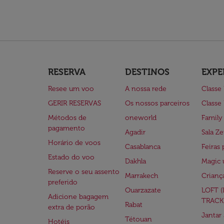
RESERVA
DESTINOS
EXPE
Resee um voo
A nossa rede
Classe
GERIR RESERVAS
Os nossos parceiros
Classe
Métodos de
oneworld
Family
pagamento
Agadir
Sala Ze
Horário de voos
Casablanca
Feiras 
Estado do voo
Dakhla
Magic 
Reserve o seu assento
Marrakech
Crianç
preferido
Ouarzazate
LOFT 
Adicione bagagem
TRACK
Rabat
extra de porão
Jantar
Tétouan
Hotéis