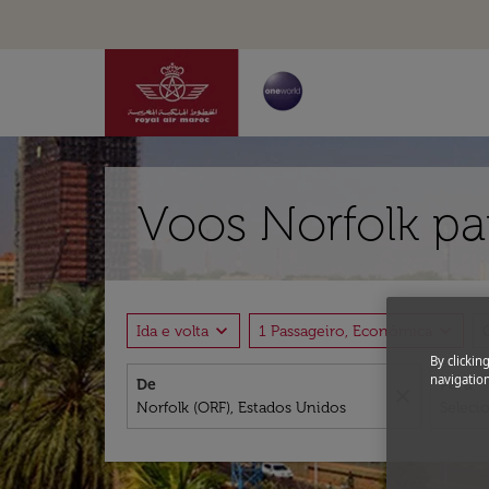
Voos Norfolk pa
expand_more
expand_more
Ida e volta
1 Passageiro, Econômica
By clickin
navigation
De
Para
close