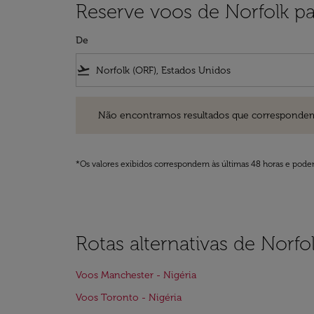
Reserve voos de Norfolk pa
De
flight_takeoff
Não encontramos resultados que correspondem aos filt
Não encontramos resultados que correspondem aos
*Os valores exibidos correspondem às últimas 48 horas e podem
Rotas alternativas de Norfo
Voos Manchester - Nigéria
Voos Toronto - Nigéria