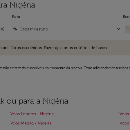
ra Nigéria
Para
Eco
close
flight_land
keyboard_arrow_down
E
ros escolhidos. Favor ajustar os critérios de busca.
 filtros escolhidos. Favor ajustar os critérios de busca.
 não estar mais disponíveis no momento da reserva. Taxas adicionais por serviços 
lk ou para a Nigéria
Voos Londres - Nigéria
Voos 
Voos Madrid - Nigéria
Voos 