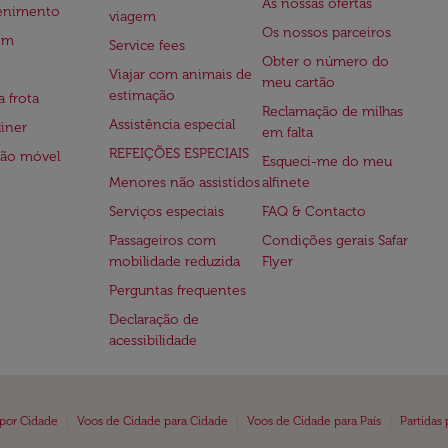
As nossas ofertas
tenimento
viagem
Os nossos parceiros
em
Service fees
Obter o número do
Viajar com animais de
meu cartão
estimação
a frota
Reclamação de milhas
Assistência especial
iner
em falta
REFEIÇÕES ESPECIAIS
ção móvel
Esqueci-me do meu
Menores não assistidos
alfinete
Serviços especiais
FAQ & Contacto
Passageiros com
Condições gerais Safar
mobilidade reduzida
Flyer
Perguntas frequentes
Declaração de
acessibilidade
|
|
|
 por Cidade
Voos de Cidade para Cidade
Voos de Cidade para País
Partidas