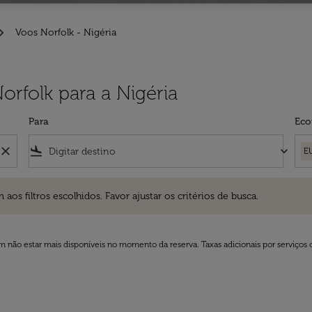
Voos Norfolk - Nigéria
orfolk para a Nigéria
Para
Eco
close
flight_land
keyboard_arrow_down
E
ros escolhidos. Favor ajustar os critérios de busca.
 filtros escolhidos. Favor ajustar os critérios de busca.
 não estar mais disponíveis no momento da reserva. Taxas adicionais por serviços 