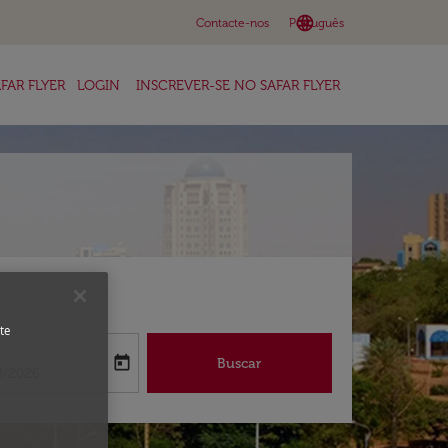
language
keyboard_arrow_down
Contacte-nos
Português
FAR FLYER
LOGIN
INSCREVER-SE NO SAFAR FLYER
te
a
today
Buscar
abel
oking-return-date-aria-label
8/2026