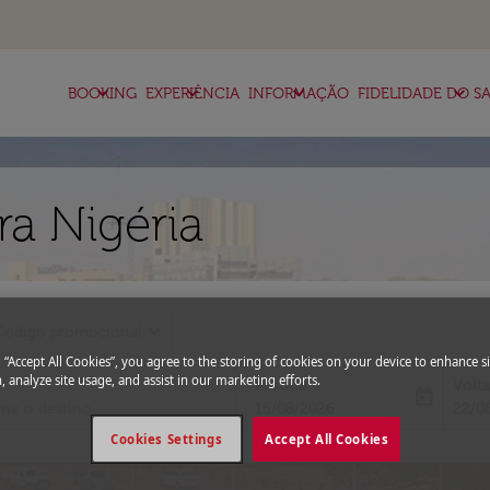
keyboard_arrow_down
keyboard_arrow_down
keyboard_arrow_down
keyboard_arrow_down
BOOKING
EXPERIÊNCIA
INFORMAÇÃO
FIDELIDADE DO SA
ra Nigéria
expand_more
Código promocional
g “Accept All Cookies”, you agree to the storing of cookies on your device to enhance si
, analyze site usage, and assist in our marketing efforts.
Partida
Volt
today
fc-booking-departure-date-aria-l
fc-bo
15/08/2026
22/0
Cookies Settings
Accept All Cookies