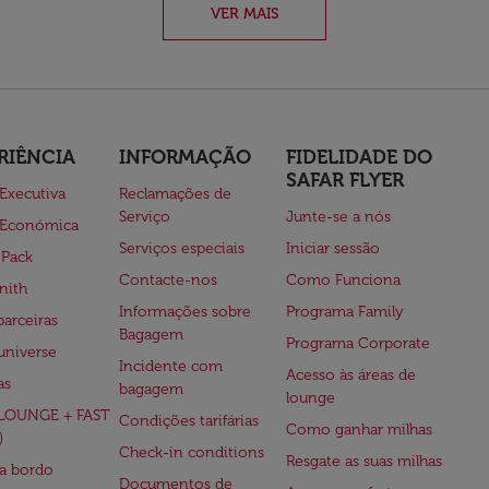
VER MAIS
RIÊNCIA
INFORMAÇÃO
FIDELIDADE DO
SAFAR FLYER
 Executiva
Reclamações de
Serviço
Junte-se a nós
 Económica
Serviços especiais
Iniciar sessão
 Pack
Contacte-nos
Como Funciona
nith
Informações sobre
Programa Family
parceiras
Bagagem
Programa Corporate
universe
Incidente com
Acesso às áreas de
as
bagagem
lounge
(LOUNGE + FAST
Condições tarifárias
Como ganhar milhas
)
Check-in conditions
Resgate as suas milhas
 a bordo
Documentos de