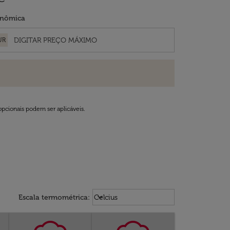
nômica
UR
opcionais podem ser aplicáveis.
Weather unit option Celcius Select
keyboard_arrow_down
Escala termométrica
:
Celcius