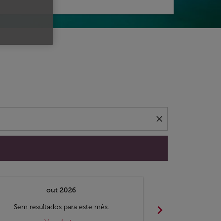
 ofertas.
close
out 2026
chevron_right
Sem resultados para este mês.
Sem result