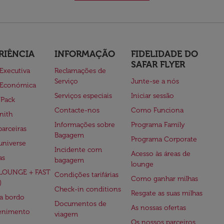
RIÊNCIA
INFORMAÇÃO
FIDELIDADE DO
SAFAR FLYER
 Executiva
Reclamações de
Serviço
Junte-se a nós
 Económica
Serviços especiais
Iniciar sessão
 Pack
Contacte-nos
Como Funciona
nith
Informações sobre
Programa Family
parceiras
Bagagem
Programa Corporate
universe
Incidente com
Acesso às áreas de
as
bagagem
lounge
(LOUNGE + FAST
Condições tarifárias
Como ganhar milhas
)
Check-in conditions
Resgate as suas milhas
 a bordo
Documentos de
As nossas ofertas
tenimento
viagem
Os nossos parceiros