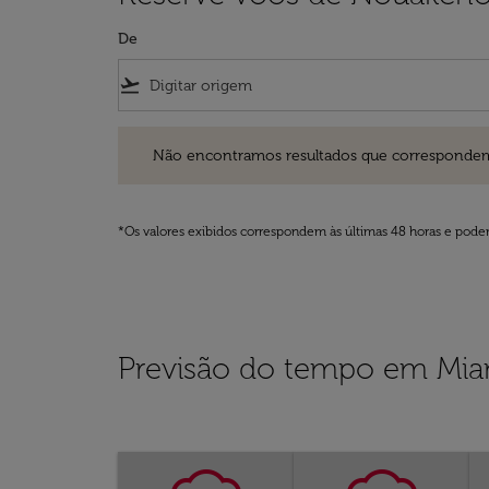
De
flight_takeoff
Não encontramos resultados que correspondem aos filt
Não encontramos resultados que correspondem aos
*Os valores exibidos correspondem às últimas 48 horas e podem
Previsão do tempo em Mia