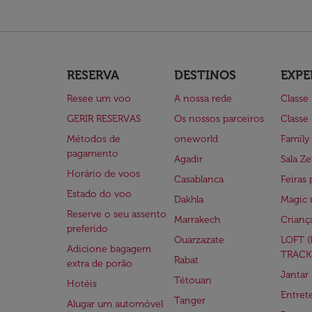
RESERVA
DESTINOS
EXPE
Resee um voo
A nossa rede
Classe
GERIR RESERVAS
Os nossos parceiros
Classe
Métodos de
oneworld
Family
pagamento
Agadir
Sala Ze
Horário de voos
Casablanca
Feiras 
Estado do voo
Dakhla
Magic 
Reserve o seu assento
Marrakech
Crianç
preferido
Ouarzazate
LOFT 
Adicione bagagem
TRACK
Rabat
extra de porão
Jantar
Tétouan
Hotéis
Entre
Tanger
Alugar um automóvel