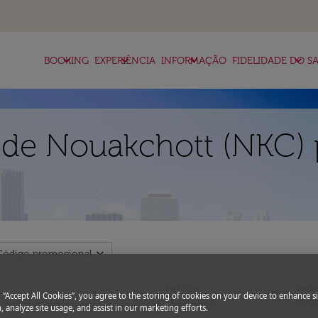
keyboard_arrow_down
keyboard_arrow_down
keyboard_arrow_down
keyboard_arrow_down
BOOKING
EXPERIÊNCIA
INFORMAÇÃO
FIDELIDADE DO SA
 de Nouakchott (NKC) 
expand_more
Código promocional
Partida
Volt
today
g “Accept All Cookies”, you agree to the storing of cookies on your device to enhance si
fc-booking-departure-date-aria-l
fc-bo
15/08/2026
22/0
, analyze site usage, and assist in our marketing efforts.