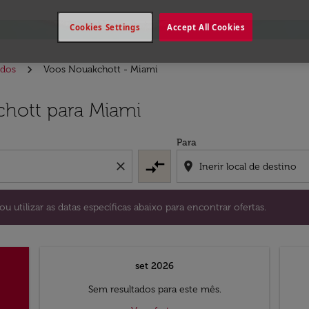
Cookies Settings
Accept All Cookies
idos
Voos Nouakchott - Miami
stino) ou utilizar as datas específicas abaixo para encontrar
hott para Miami
Para
compare_arrows
close
location_on
ou utilizar as datas específicas abaixo para encontrar ofertas.
set 2026
Sem resultados para este mês.