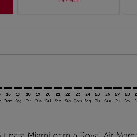
Ver ofertas
imer. Ver ofertas
sclaimer. Ver ofertas
s-disclaimer. Ver ofertas
ffers-disclaimer. Ver ofertas
ew-offers-disclaimer. Ver ofertas
mp-view-offers-disclaimer. Ver ofertas
A: cmp-view-offers-disclaimer. Ver ofertas
C–MIA: cmp-view-offers-disclaimer. Ver ofertas
NKC–MIA: cmp-view-offers-disclaimer. Ver ofertas
NKC–MIA: cmp-view-offers-disclaimer. Ver ofertas
NKC–MIA: cmp-view-offers-disclaimer. Ver oferta
NKC–MIA: cmp-view-offers-disclaimer. Ver of
NKC–MIA: cmp-view-offers-disclaimer. Ve
NKC–MIA: cmp-view-offers-disclaimer
NKC–MIA: cmp-view-offers-discl
NKC–MIA: cmp-view-offers-d
NKC–MIA: cmp-view-offe
NKC–MIA: cmp-view-
NKC–MIA: cmp-v
NKC–MIA: c
NKC–M
N
5
16
17
18
19
20
21
22
23
24
25
26
27
28
b
Dom
Seg
Ter
Qua
Qui
Sex
Sáb
Dom
Seg
Ter
Qua
Qui
Sex
S
t para Miami com a Royal Air Maro