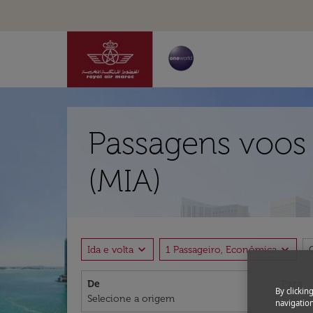
Passagens voos
(MIA)
expand_more
expand_more
Ida e volta
1 Passageiro, Econômica
De
Para
By clickin
navigation