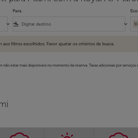
Para
Eco
keyboard_arrow_down
flight_land
keyboard_arrow_down
E
ros escolhidos. Favor ajustar os critérios de busca.
 filtros escolhidos. Favor ajustar os critérios de busca.
 não estar mais disponíveis no momento da reserva. Taxas adicionais por serviços 
mi