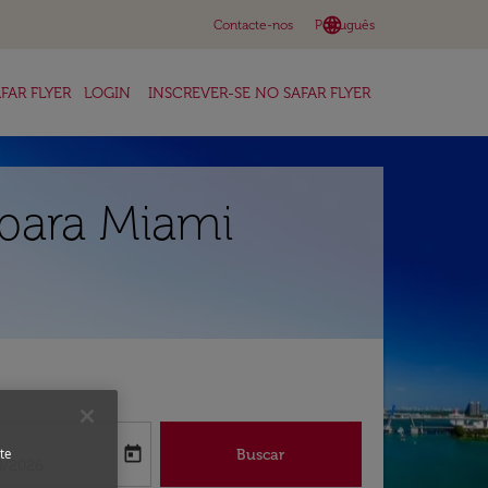
language
keyboard_arrow_down
Contacte-nos
Português
FAR FLYER
LOGIN
INSCREVER-SE NO SAFAR FLYER
para Miami
a
today
Buscar
te
abel
oking-return-date-aria-label
8/2026