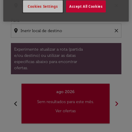
location_on
close
Cookies Settings
Accept All Cookies
Para
location_on
close
Experimente atualizar a rota (partida
e/ou destino) ou utilizar as datas
específicas abaixo para encontrar
ofertas.
ago 2026
chevron_left
chevron_right
Sem resultados para este mês.
S
Ver ofertas