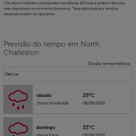
*Os valores exibidos correspondem às últimas 48 horas e podem não estar
mais disponíveis no momento da reserva. Taxas adicionais por serviços
opcionais podem ser aplicáveis.
Previsão do tempo em North
Charleston
Escala termométrica
:
Weather unit option Celcius Selected
keyboard_arrow_down
Celcius
29°C
sábado
chuva moderada
08/08/2026
33°C
domingo
chuva fraca
09/08/2026