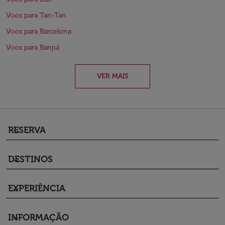
Voos para Tan-Tan
Voos para Barcelona
Voos para Banjul
VER MAIS
RESERVA
keyboard_arrow_down
DESTINOS
keyboard_arrow_down
EXPERIÊNCIA
keyboard_arrow_down
INFORMAÇÃO
keyboard_arrow_down