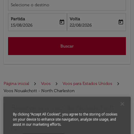
Selecione o destino
Partida
Volta
today
today
fc-booking-departure-date-aria-label
fc-booking-return-date-aria-label
15/08/2026
22/08/2026
Buscar
Página inicial
Voos
Voos para Estados Unidos
Voos Nouakchott - North Charleston
Reserve seu voo de Nouakchott
Experimente atualizar a rota (partida e/ou destino) ou 
para North Charleston
By clicking “Accept All Cookies”, you agree to the storing of cookies
on your device to enhance site navigation, analyze site usage, and
assist in our marketing efforts.
De