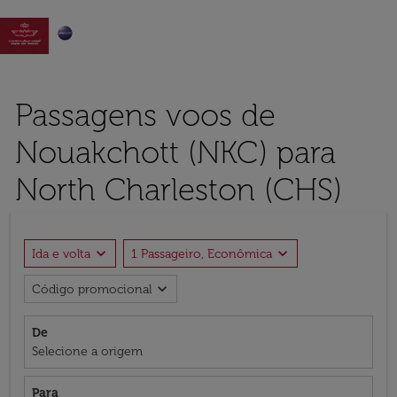

Passagens voos de
Nouakchott (NKC) para
North Charleston (CHS)
expand_more
expand_more
Ida e volta
1 Passageiro, Econômica
expand_more
Código promocional
De
Selecione a origem
Para