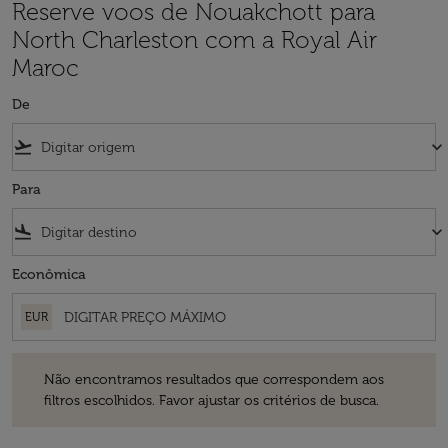
Reserve voos de Nouakchott para
North Charleston com a Royal Air
Maroc
De
flight_takeoff
keyboard_arrow_down
Para
flight_land
keyboard_arrow_down
Econômica
EUR
Não encontramos resultados que correspondem aos filtros escolhidos
Não encontramos resultados que correspondem aos
filtros escolhidos. Favor ajustar os critérios de busca.