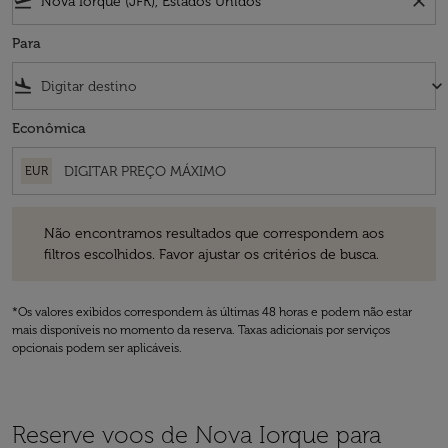
flight_takeoff
close
Para
flight_land
keyboard_arrow_down
Econômica
EUR
Não encontramos resultados que correspondem aos filtros escolhidos
Não encontramos resultados que correspondem aos
filtros escolhidos. Favor ajustar os critérios de busca.
*Os valores exibidos correspondem às últimas 48 horas e podem não estar
mais disponíveis no momento da reserva. Taxas adicionais por serviços
opcionais podem ser aplicáveis.
Reserve voos de Nova Iorque para