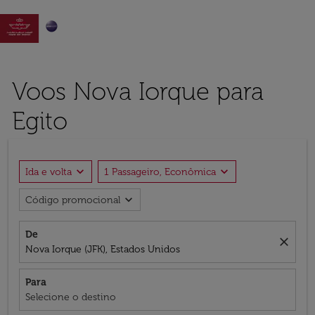

Voos Nova Iorque para
Egito
expand_more
expand_more
Ida e volta
1 Passageiro, Econômica
expand_more
Código promocional
De
close
Nova Iorque (JFK), Estados Unidos
Para
Selecione o destino