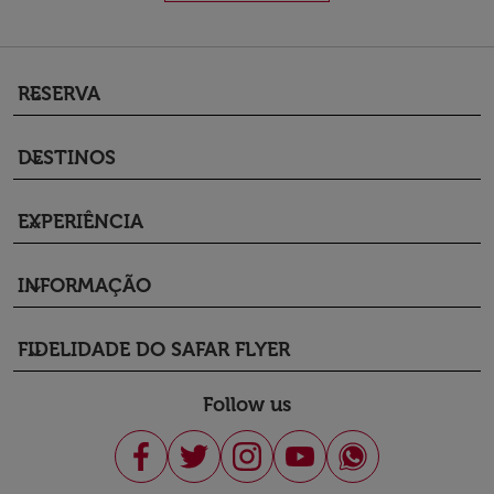
RESERVA
keyboard_arrow_down
DESTINOS
keyboard_arrow_down
EXPERIÊNCIA
keyboard_arrow_down
INFORMAÇÃO
keyboard_arrow_down
FIDELIDADE DO SAFAR FLYER
keyboard_arrow_down
Follow us