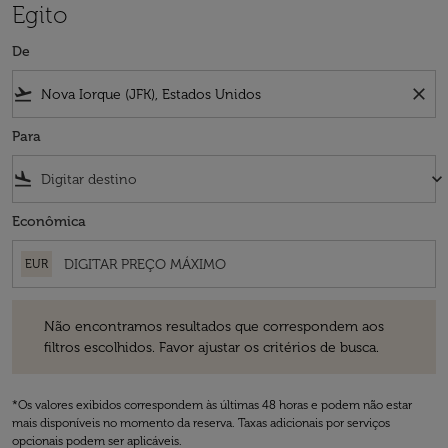
Egito
De
flight_takeoff
close
Para
flight_land
keyboard_arrow_down
Econômica
EUR
Não encontramos resultados que correspondem aos filtros escolhidos
Não encontramos resultados que correspondem aos
filtros escolhidos. Favor ajustar os critérios de busca.
*Os valores exibidos correspondem às últimas 48 horas e podem não estar
mais disponíveis no momento da reserva. Taxas adicionais por serviços
opcionais podem ser aplicáveis.