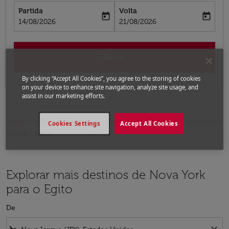
Partida
Volta
today
today
fc-booking-departure-date-aria-label
fc-booking-return-date-aria-label
14/08/2026
21/08/2026
Buscar
By clicking “Accept All Cookies”, you agree to the storing of cookies
on your device to enhance site navigation, analyze site usage, and
assist in our marketing efforts.
Página inicial
Voos
Voos para o Egito
Voos Nova
Cookies Settings
Accept All Cookies
Iorque - Egito
Explorar mais destinos de Nova York
para o Egito
De