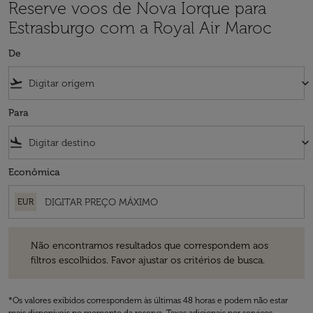
Reserve voos de Nova Iorque para
Estrasburgo com a Royal Air Maroc
De
flight_takeoff
keyboard_arrow_down
Para
flight_land
keyboard_arrow_down
Econômica
EUR
Não encontramos resultados que correspondem aos filtros escolhidos
Não encontramos resultados que correspondem aos
filtros escolhidos. Favor ajustar os critérios de busca.
*Os valores exibidos correspondem às últimas 48 horas e podem não estar