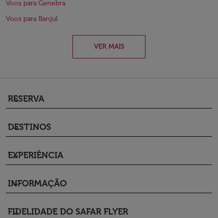
Voos para Genebra
Voos para Banjul
VER MAIS
RESERVA
keyboard_arrow_down
DESTINOS
keyboard_arrow_down
EXPERIÊNCIA
keyboard_arrow_down
INFORMAÇÃO
keyboard_arrow_down
FIDELIDADE DO SAFAR FLYER
keyboard_arrow_down