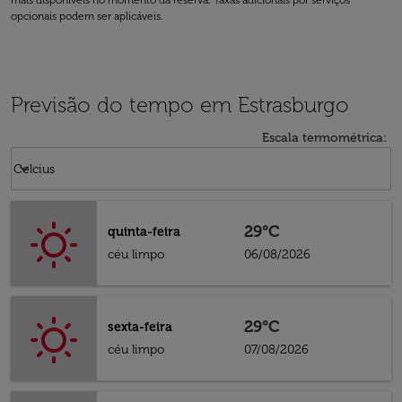
mais disponíveis no momento da reserva. Taxas adicionais por serviços
opcionais podem ser aplicáveis.
Previsão do tempo em Estrasburgo
Escala termométrica
:
Weather unit option Celcius Selected
keyboard_arrow_down
Celcius
29°C
quinta-feira
céu limpo
06/08/2026
29°C
sexta-feira
céu limpo
07/08/2026