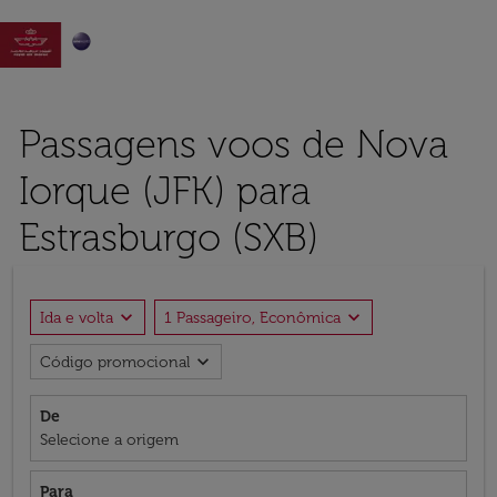

Passagens voos de Nova
Iorque (JFK) para
Estrasburgo (SXB)
expand_more
expand_more
Ida e volta
1 Passageiro, Econômica
expand_more
Código promocional
De
Selecione a origem
Para