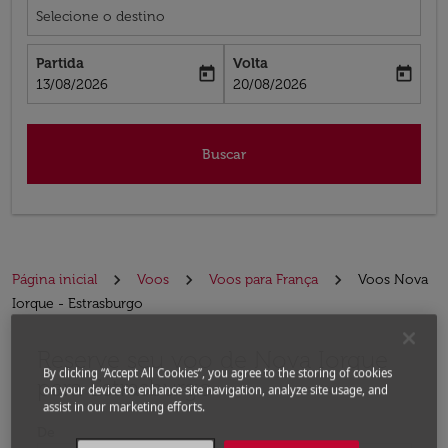
Selecione o destino
Partida
Volta
today
today
fc-booking-departure-date-aria-label
fc-booking-return-date-aria-label
13/08/2026
20/08/2026
Buscar
Página inicial
Voos
Voos para França
Voos Nova
Iorque - Estrasburgo
Reserve seu voo de Nova Iorque
Experimente atualizar a rota (partida e/ou destino) ou 
By clicking “Accept All Cookies”, you agree to the storing of cookies
para Estrasburgo
on your device to enhance site navigation, analyze site usage, and
assist in our marketing efforts.
De