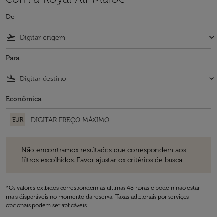
De
flight_takeoff
keyboard_arrow_down
Para
flight_land
keyboard_arrow_down
Econômica
EUR
Não encontramos resultados que correspondem aos filtros escolhidos
Não encontramos resultados que correspondem aos
filtros escolhidos. Favor ajustar os critérios de busca.
*Os valores exibidos correspondem às últimas 48 horas e podem não estar
mais disponíveis no momento da reserva. Taxas adicionais por serviços
opcionais podem ser aplicáveis.