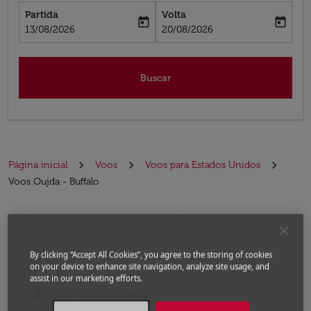
Partida
Volta
today
today
fc-booking-departure-date-aria-label
fc-booking-return-date-aria-label
13/08/2026
20/08/2026
Buscar
Página inicial
Voos
Voos para Estados Unidos
Voos Oujda - Buffalo
Reserve seu voo de Oujda para
Experimente atualizar a rota (partida e/ou destino) ou 
Buffalo
By clicking “Accept All Cookies”, you agree to the storing of cookies
on your device to enhance site navigation, analyze site usage, and
De
assist in our marketing efforts.
location_on
close