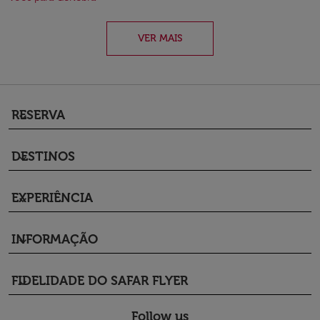
VER MAIS
RESERVA
keyboard_arrow_down
DESTINOS
keyboard_arrow_down
EXPERIÊNCIA
keyboard_arrow_down
INFORMAÇÃO
keyboard_arrow_down
FIDELIDADE DO SAFAR FLYER
keyboard_arrow_down
Follow us