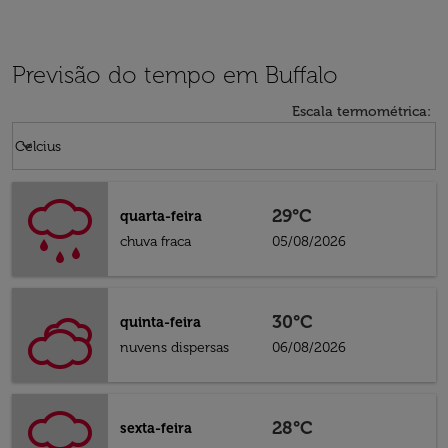
Previsão do tempo em Buffalo
Escala termométrica
:
Weather unit option Celcius Selected
keyboard_arrow_down
Celcius
29°C
quarta-feira
chuva fraca
05/08/2026
30°C
quinta-feira
nuvens dispersas
06/08/2026
28°C
sexta-feira