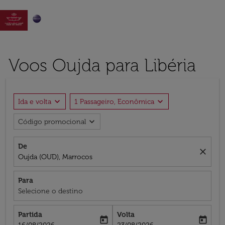

Voos Oujda para Libéria
expand_more
expand_more
Ida e volta
1 Passageiro, Econômica
expand_more
Código promocional
De
close
Oujda (OUD), Marrocos
Para
Selecione o destino
Partida
Volta
today
today
fc-booking-departure-date-aria-label
fc-booking-return-date-aria-label