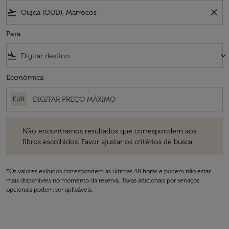
flight_takeoff
close
Para
flight_land
keyboard_arrow_down
Econômica
EUR
Não encontramos resultados que correspondem aos filtros escolhidos
Não encontramos resultados que correspondem aos
filtros escolhidos. Favor ajustar os critérios de busca.
*Os valores exibidos correspondem às últimas 48 horas e podem não estar
mais disponíveis no momento da reserva. Taxas adicionais por serviços
opcionais podem ser aplicáveis.