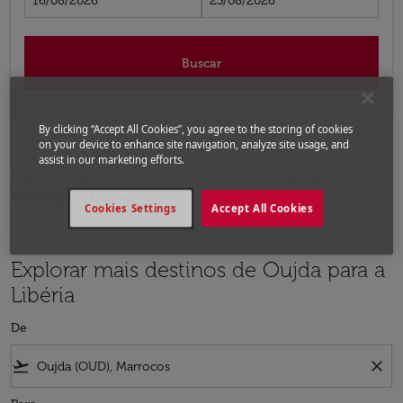
16/08/2026
23/08/2026
Buscar
By clicking “Accept All Cookies”, you agree to the storing of cookies
on your device to enhance site navigation, analyze site usage, and
assist in our marketing efforts.
Página inicial
Voos
Voos para a Libéria
Voos Oujda - Libéria
Cookies Settings
Accept All Cookies
Explorar mais destinos de Oujda para a
Libéria
De
flight_takeoff
close