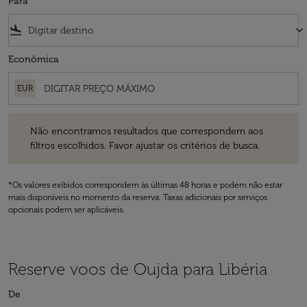
Para
flight_land
keyboard_arrow_down
Econômica
EUR
Não encontramos resultados que correspondem aos filtros escolhidos
Não encontramos resultados que correspondem aos
filtros escolhidos. Favor ajustar os critérios de busca.
*Os valores exibidos correspondem às últimas 48 horas e podem não estar
mais disponíveis no momento da reserva. Taxas adicionais por serviços
opcionais podem ser aplicáveis.
Reserve voos de Oujda para Libéria
De