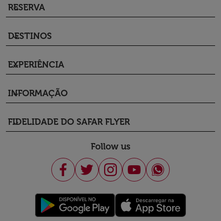
RESERVA
keyboard_arrow_down
DESTINOS
keyboard_arrow_down
EXPERIÊNCIA
keyboard_arrow_down
INFORMAÇÃO
keyboard_arrow_down
FIDELIDADE DO SAFAR FLYER
keyboard_arrow_down
Follow us