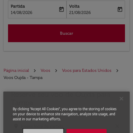
Partida
Volta
today
today
fc-booking-departure-date-aria-label
fc-booking-return-date-aria-label
14/08/2026
21/08/2026
Buscar
Página inicial
Voos
Voos para Estados Unidos
Voos Oujda - Tampa
Reserve seu voo de Oujda para
Experimente atualizar a rota (partida e/ou destino) ou 
Tampa
By clicking “Accept All Cookies”, you agree to the storing of cookies
on your device to enhance site navigation, analyze site usage, and
De
assist in our marketing efforts.
location_on
close