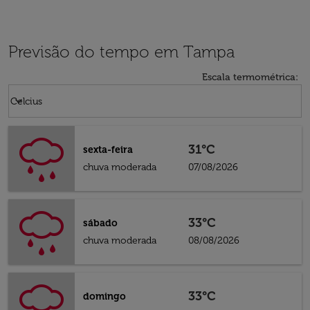
Previsão do tempo em Tampa
Escala termométrica
:
Weather unit option Celcius Selected
keyboard_arrow_down
Celcius
31°C
sexta-feira
chuva moderada
07/08/2026
33°C
sábado
chuva moderada
08/08/2026
33°C
domingo