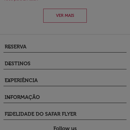
VER MAIS
RESERVA
keyboard_arrow_down
DESTINOS
keyboard_arrow_down
EXPERIÊNCIA
keyboard_arrow_down
INFORMAÇÃO
keyboard_arrow_down
FIDELIDADE DO SAFAR FLYER
keyboard_arrow_down
Follow us