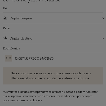
De
flight_takeoff
keyboard_arrow_down
Para
flight_land
keyboard_arrow_down
Econômica
EUR
Não encontramos resultados que correspondem aos filtros escolhidos
Não encontramos resultados que correspondem aos
filtros escolhidos. Favor ajustar os critérios de busca.
*Os valores exibidos correspondem às últimas 48 horas e podem não estar
mais disponíveis no momento da reserva. Taxas adicionais por serviços
opcionais podem ser aplicáveis.