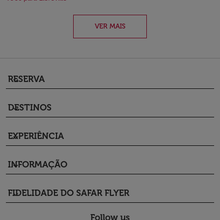
VER MAIS
RESERVA
keyboard_arrow_down
DESTINOS
keyboard_arrow_down
EXPERIÊNCIA
keyboard_arrow_down
INFORMAÇÃO
keyboard_arrow_down
FIDELIDADE DO SAFAR FLYER
keyboard_arrow_down
Follow us