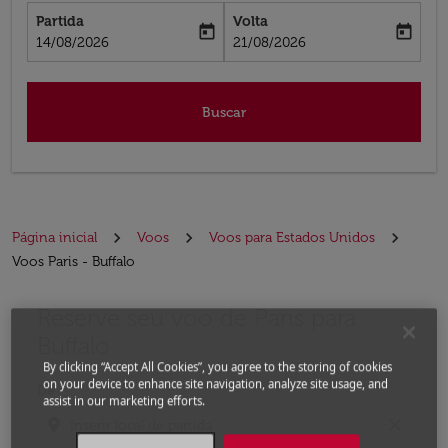
Partida
Volta
today
today
fc-booking-departure-date-aria-label
fc-booking-return-date-aria-label
14/08/2026
21/08/2026
Buscar
Página inicial
Voos
Voos para Estados Unidos
Voos Paris - Buffalo
Reserve seu voo de Paris para
Experimente atualizar a rota (partida e/ou destino) ou 
Buffalo
By clicking “Accept All Cookies”, you agree to the storing of cookies
on your device to enhance site navigation, analyze site usage, and
De
assist in our marketing efforts.
location_on
close