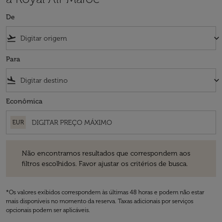
De
flight_takeoff
keyboard_arrow_down
Para
flight_land
keyboard_arrow_down
Econômica
EUR
Não encontramos resultados que correspondem aos filtros escolhidos
Não encontramos resultados que correspondem aos
filtros escolhidos. Favor ajustar os critérios de busca.
*Os valores exibidos correspondem às últimas 48 horas e podem não estar
mais disponíveis no momento da reserva. Taxas adicionais por serviços
opcionais podem ser aplicáveis.