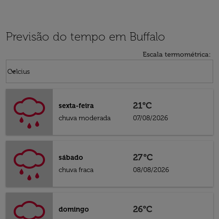
Previsão do tempo em Buffalo
Escala termométrica
:
Weather unit option Celcius Selected
keyboard_arrow_down
Celcius
21°C
sexta-feira
chuva moderada
07/08/2026
27°C
sábado
chuva fraca
08/08/2026
26°C
domingo