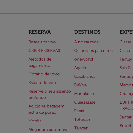
RESERVA
DESTINOS
EXPE
Resee um voo
A nossa rede
Classe
GERIR RESERVAS
Os nossos parceiros
Classe
Métodos de
oneworld
Family
pagamento
Agadir
Sala Ze
Horário de voos
Casablanca
Feiras 
Estado do voo
Dakhla
Magic 
Reserve o seu assento
Marrakech
Crianç
preferido
Ouarzazate
LOFT 
Adicione bagagem
TRACK
Rabat
extra de porão
Jantar
Tétouan
Hotéis
Entre
Tanger
Alugar um automóvel