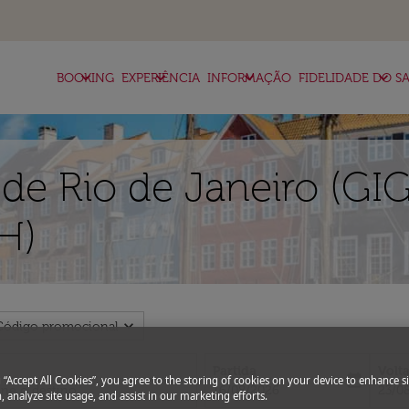
keyboard_arrow_down
keyboard_arrow_down
keyboard_arrow_down
keyboard_arrow_down
BOOKING
EXPERIÊNCIA
INFORMAÇÃO
FIDELIDADE DO SA
de Rio de Janeiro (GIG
H)
expand_more
Código promocional
Partida
Volt
today
g “Accept All Cookies”, you agree to the storing of cookies on your device to enhance si
fc-booking-departure-date-aria-l
fc-bo
16/08/2026
23/0
, analyze site usage, and assist in our marketing efforts.