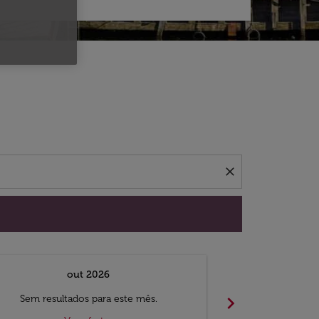
 ofertas.
close
out 2026
chevron_right
Sem resultados para este mês.
Sem result