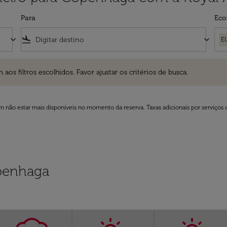
Para
Eco
keyboard_arrow_down
flight_land
keyboard_arrow_down
E
ros escolhidos. Favor ajustar os critérios de busca.
 filtros escolhidos. Favor ajustar os critérios de busca.
 não estar mais disponíveis no momento da reserva. Taxas adicionais por serviços 
penhaga