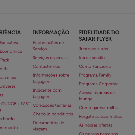
RIÊNCIA
INFORMAÇÃO
FIDELIDADE DO
SAFAR FLYER
 Executiva
Reclamações de
Serviço
Junte-se a nós
 Económica
Serviços especiais
Iniciar sessão
 Pack
Contacte-nos
Como Funciona
nith
Informações sobre
Programa Family
parceiras
Bagagem
Programa Corporate
universe
Incidente com
Acesso às áreas de
as
bagagem
lounge
(LOUNGE + FAST
Condições tarifárias
Como ganhar milhas
)
Check-in conditions
Resgate as suas milhas
 a bordo
Documentos de
As nossas ofertas
tenimento
viagem
Os nossos parceiros