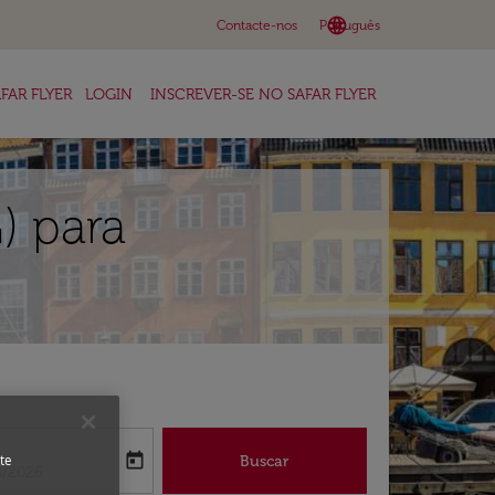
language
keyboard_arrow_down
Contacte-nos
Português
FAR FLYER
LOGIN
INSCREVER-SE NO SAFAR FLYER
) para
a
today
Buscar
te
abel
oking-return-date-aria-label
8/2026