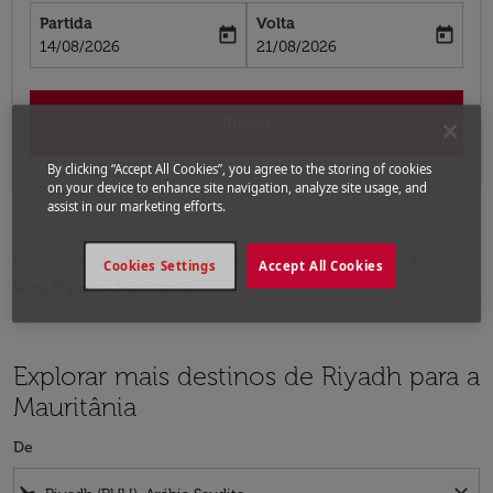
Partida
Volta
today
today
fc-booking-departure-date-aria-label
fc-booking-return-date-aria-label
14/08/2026
21/08/2026
Buscar
By clicking “Accept All Cookies”, you agree to the storing of cookies
on your device to enhance site navigation, analyze site usage, and
assist in our marketing efforts.
Página inicial
Voos
Voos para a Mauritânia
Cookies Settings
Accept All Cookies
Voos Riyadh - Mauritânia
Explorar mais destinos de Riyadh para a
Mauritânia
De