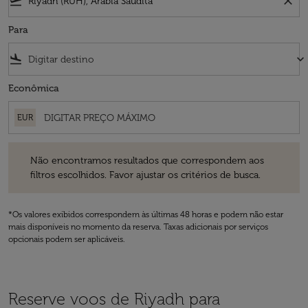
flight_takeoff
close
Para
flight_land
keyboard_arrow_down
Econômica
EUR
Não encontramos resultados que correspondem aos filtros escolhidos
Não encontramos resultados que correspondem aos
filtros escolhidos. Favor ajustar os critérios de busca.
*Os valores exibidos correspondem às últimas 48 horas e podem não estar
mais disponíveis no momento da reserva. Taxas adicionais por serviços
opcionais podem ser aplicáveis.
Reserve voos de Riyadh para