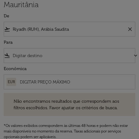
Mauritânia
De
flight_takeoff
close
Para
flight_land
keyboard_arrow_down
Econômica
EUR
Não encontramos resultados que correspondem aos filtros escolhidos
Não encontramos resultados que correspondem aos
filtros escolhidos. Favor ajustar os critérios de busca.
*Os valores exibidos correspondem às últimas 48 horas e podem não estar
mais disponíveis no momento da reserva. Taxas adicionais por serviços
opcionais podem ser aplicáveis.