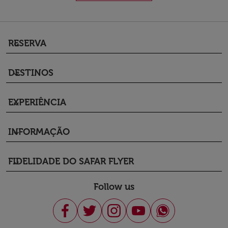
RESERVA
keyboard_arrow_down
DESTINOS
keyboard_arrow_down
EXPERIÊNCIA
keyboard_arrow_down
INFORMAÇÃO
keyboard_arrow_down
FIDELIDADE DO SAFAR FLYER
keyboard_arrow_down
Follow us