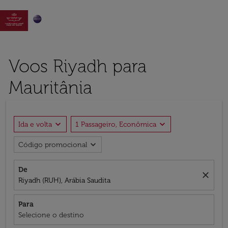

Voos Riyadh para
Mauritânia
expand_more
expand_more
Ida e volta
1 Passageiro, Econômica
expand_more
Código promocional
De
close
Riyadh (RUH), Arábia Saudita
Para
Selecione o destino