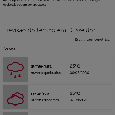
mais disponíveis no momento da reserva. Taxas adicionais por serviços
opcionais podem ser aplicáveis.
Previsão do tempo em Dusseldorf
Escala termométrica
:
Weather unit option Celcius Selected
keyboard_arrow_down
Celcius
23°C
quinta-feira
nuvens quebradas
06/08/2026
23°C
sexta-feira
nuvens dispersas
07/08/2026