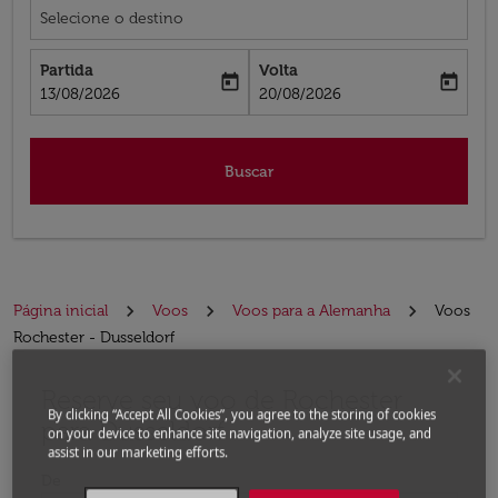
Selecione o destino
Partida
Volta
today
today
fc-booking-departure-date-aria-label
fc-booking-return-date-aria-label
13/08/2026
20/08/2026
Buscar
Página inicial
Voos
Voos para a Alemanha
Voos
Rochester - Dusseldorf
Reserve seu voo de Rochester
Experimente atualizar a rota (partida e/ou destino) ou 
By clicking “Accept All Cookies”, you agree to the storing of cookies
para Dusseldorf
on your device to enhance site navigation, analyze site usage, and
assist in our marketing efforts.
De