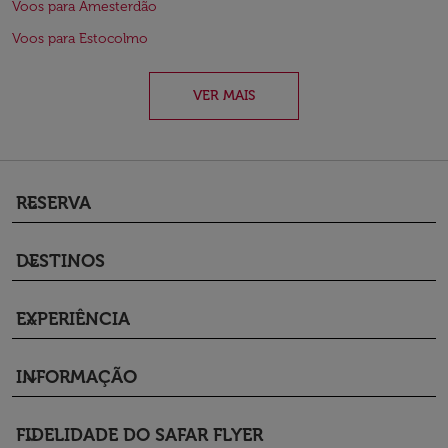
Voos para Amesterdão
Voos para Estocolmo
VER MAIS
RESERVA
keyboard_arrow_down
DESTINOS
keyboard_arrow_down
EXPERIÊNCIA
keyboard_arrow_down
INFORMAÇÃO
keyboard_arrow_down
FIDELIDADE DO SAFAR FLYER
keyboard_arrow_down