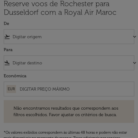
Reserve voos de Rochester para
Dusseldorf com a Royal Air Maroc
De
flight_takeoff
keyboard_arrow_down
Para
flight_land
keyboard_arrow_down
Econômica
EUR
Não encontramos resultados que correspondem aos filtros escolhidos
Não encontramos resultados que correspondem aos
filtros escolhidos. Favor ajustar os critérios de busca.
*Os valores exibidos correspondem às últimas 48 horas e podem não estar