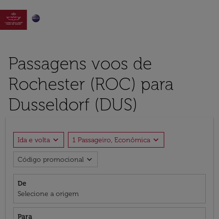

Passagens voos de
Rochester (ROC) para
Dusseldorf (DUS)
expand_more
expand_more
Ida e volta
1 Passageiro, Econômica
expand_more
Código promocional
De
Selecione a origem
Para