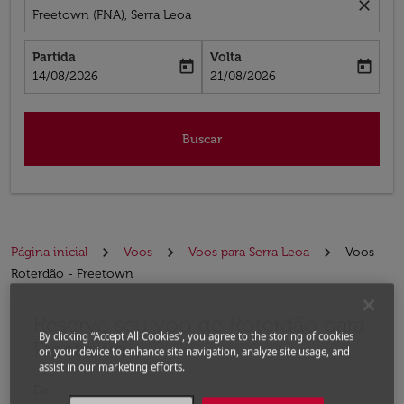
close
Freetown (FNA), Serra Leoa
Partida
Volta
today
today
fc-booking-departure-date-aria-label
fc-booking-return-date-aria-label
14/08/2026
21/08/2026
Buscar
Página inicial
Voos
Voos para Serra Leoa
Voos
Roterdão - Freetown
Reserve seu voo de Roterdão para
Experimente atualizar a rota (partida e/ou destino) ou 
By clicking “Accept All Cookies”, you agree to the storing of cookies
Freetown
on your device to enhance site navigation, analyze site usage, and
assist in our marketing efforts.
De