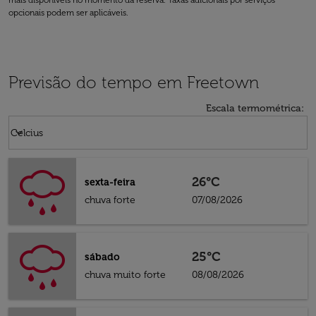
mais disponíveis no momento da reserva. Taxas adicionais por serviços
opcionais podem ser aplicáveis.
Previsão do tempo em Freetown
Escala termométrica
:
Weather unit option Celcius Selected
keyboard_arrow_down
Celcius
26°C
sexta-feira
chuva forte
07/08/2026
25°C
sábado
chuva muito forte
08/08/2026