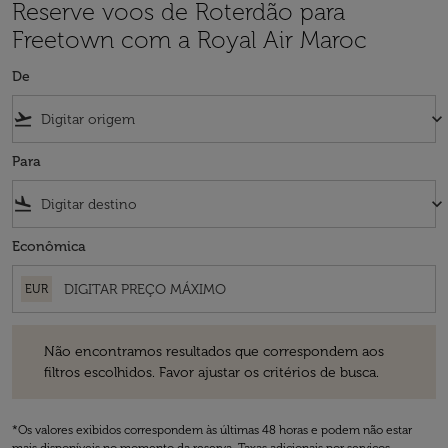
Reserve voos de Roterdão para
Freetown com a Royal Air Maroc
De
flight_takeoff
keyboard_arrow_down
Para
flight_land
keyboard_arrow_down
Econômica
EUR
Não encontramos resultados que correspondem aos filtros escolhidos
Não encontramos resultados que correspondem aos
filtros escolhidos. Favor ajustar os critérios de busca.
*Os valores exibidos correspondem às últimas 48 horas e podem não estar