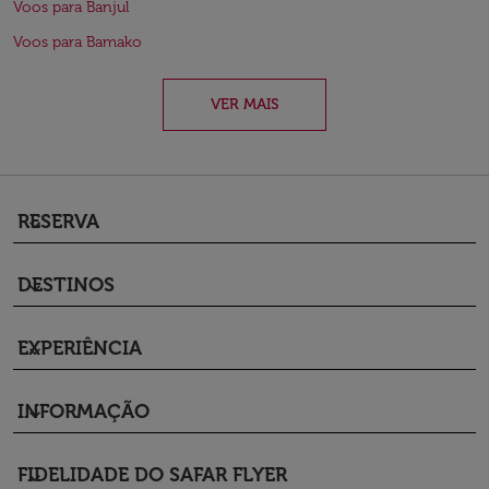
Voos para Banjul
Voos para Bamako
VER MAIS
RESERVA
keyboard_arrow_down
DESTINOS
keyboard_arrow_down
EXPERIÊNCIA
keyboard_arrow_down
INFORMAÇÃO
keyboard_arrow_down
FIDELIDADE DO SAFAR FLYER
keyboard_arrow_down