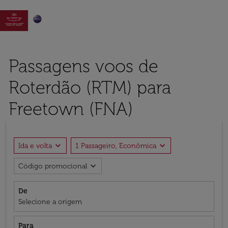

Passagens voos de
Roterdão (RTM) para
Freetown (FNA)
expand_more
expand_more
Ida e volta
1 Passageiro, Econômica
expand_more
Código promocional
De
Selecione a origem
Para