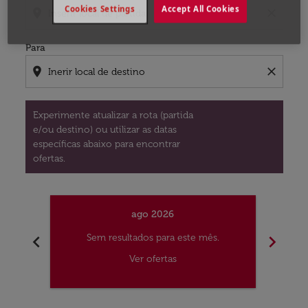
Cookies Settings
Accept All Cookies
location_on
close
Para
location_on
close
Experimente atualizar a rota (partida
e/ou destino) ou utilizar as datas
específicas abaixo para encontrar
ofertas.
ago 2026
chevron_left
chevron_right
Sem resultados para este mês.
S
Ver ofertas