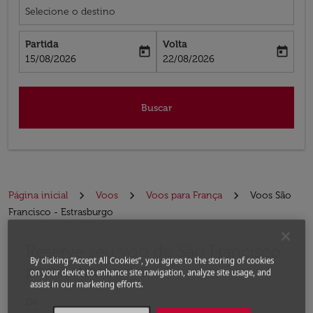
Selecione o destino
Partida
Volta
today
today
fc-booking-departure-date-aria-label
fc-booking-return-date-aria-label
15/08/2026
22/08/2026
Buscar
Página inicial
Voos
Voos para França
Voos São
Francisco - Estrasburgo
Reserve seu voo de São Francisco
Experimente atualizar a rota (partida e/ou destino) ou 
By clicking “Accept All Cookies”, you agree to the storing of cookies
para Estrasburgo
on your device to enhance site navigation, analyze site usage, and
assist in our marketing efforts.
De