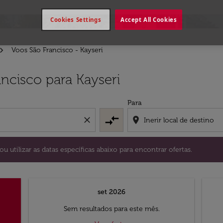
Cookies Settings
Accept All Cookies
Voos São Francisco - Kayseri
stino) ou utilizar as datas específicas abaixo para encontrar
ncisco para Kayseri
Para
compare_arrows
close
location_on
ou utilizar as datas específicas abaixo para encontrar ofertas.
set 2026
Sem resultados para este mês.