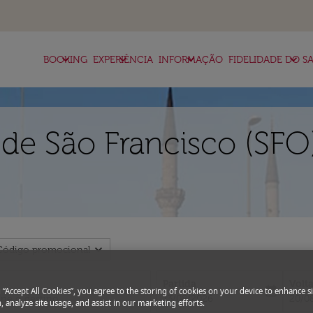
keyboard_arrow_down
keyboard_arrow_down
keyboard_arrow_down
keyboard_arrow_down
BOOKING
EXPERIÊNCIA
INFORMAÇÃO
FIDELIDADE DO SA
de São Francisco (SFO)
expand_more
Código promocional
Partida
Volt
today
g “Accept All Cookies”, you agree to the storing of cookies on your device to enhance si
fc-booking-departure-date-aria-l
fc-bo
13/08/2026
20/0
, analyze site usage, and assist in our marketing efforts.