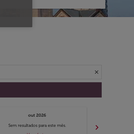
 ofertas.
close
out 2026
chevron_right
Sem resultados para este mês.
Sem result