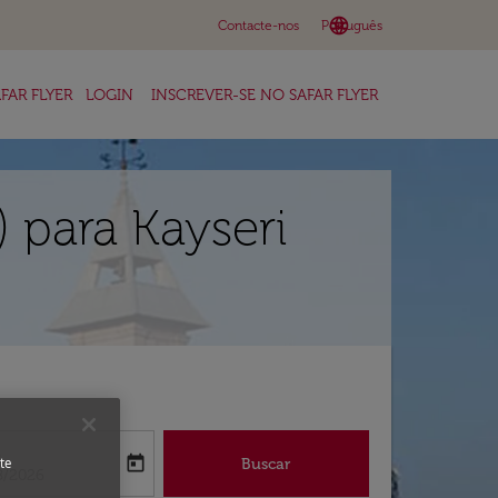
language
keyboard_arrow_down
Contacte-nos
Português
FAR FLYER
LOGIN
INSCREVER-SE NO SAFAR FLYER
 para Kayseri
a
today
Buscar
te
abel
oking-return-date-aria-label
8/2026