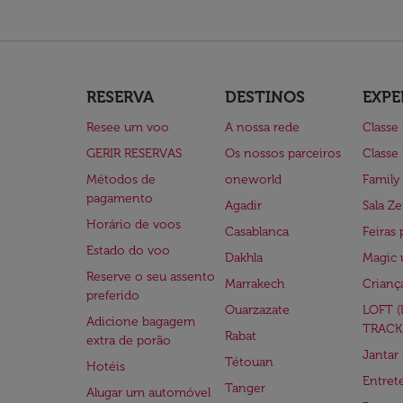
RESERVA
DESTINOS
EXPE
Resee um voo
A nossa rede
Classe
GERIR RESERVAS
Os nossos parceiros
Classe
Métodos de
oneworld
Family
pagamento
Agadir
Sala Ze
Horário de voos
Casablanca
Feiras 
Estado do voo
Dakhla
Magic 
Reserve o seu assento
Marrakech
Crianç
preferido
Ouarzazate
LOFT 
Adicione bagagem
TRACK
Rabat
extra de porão
Jantar
Tétouan
Hotéis
Entre
Tanger
Alugar um automóvel