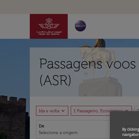
Passagens voos 
(ASR)
expand_more
expand_more
Ida e volta
1 Passageiro, Econômica
De
Para
By clickin
navigation