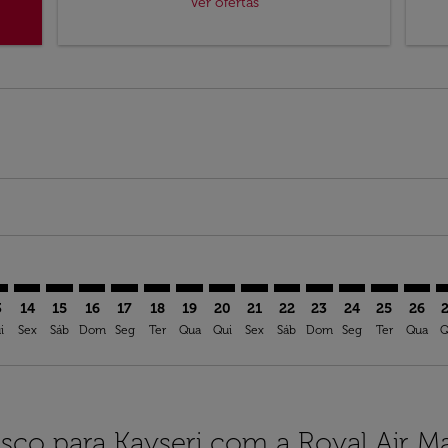
Ver ofertas
mer. Ver ofertas
sclaimer. Ver ofertas
s-disclaimer. Ver ofertas
ffers-disclaimer. Ver ofertas
ew-offers-disclaimer. Ver ofertas
mp-view-offers-disclaimer. Ver ofertas
R: cmp-view-offers-disclaimer. Ver ofertas
O–ASR: cmp-view-offers-disclaimer. Ver ofertas
SFO–ASR: cmp-view-offers-disclaimer. Ver ofertas
SFO–ASR: cmp-view-offers-disclaimer. Ver ofertas
SFO–ASR: cmp-view-offers-disclaimer. Ver ofertas
SFO–ASR: cmp-view-offers-disclaimer. Ver of
SFO–ASR: cmp-view-offers-disclaimer. Ve
SFO–ASR: cmp-view-offers-disclaimer
SFO–ASR: cmp-view-offers-discla
SFO–ASR: cmp-view-offers-d
SFO–ASR: cmp-view-offe
SFO–ASR: cmp-view-
SFO–ASR: cmp-v
SFO–ASR: c
SFO–A
S
3
14
15
16
17
18
19
20
21
22
23
24
25
26
i
Sex
Sáb
Dom
Seg
Ter
Qua
Qui
Sex
Sáb
Dom
Seg
Ter
Qua
Q
sco para Kayseri com a Royal Air M