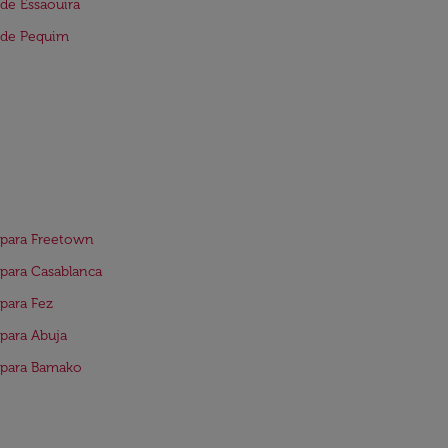
de Essaouira
 de Pequim
 para Freetown
para Casablanca
para Fez
para Abuja
 para Bamako