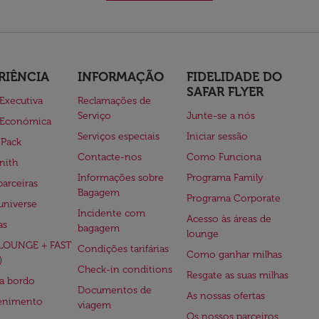
RIÊNCIA
INFORMAÇÃO
FIDELIDADE DO
SAFAR FLYER
 Executiva
Reclamações de
Serviço
Junte-se a nós
 Económica
Serviços especiais
Iniciar sessão
 Pack
Contacte-nos
Como Funciona
nith
Informações sobre
Programa Family
parceiras
Bagagem
Programa Corporate
universe
Incidente com
Acesso às áreas de
as
bagagem
lounge
(LOUNGE + FAST
Condições tarifárias
Como ganhar milhas
)
Check-in conditions
Resgate as suas milhas
 a bordo
Documentos de
As nossas ofertas
tenimento
viagem
Os nossos parceiros