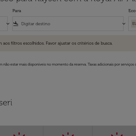
Para
Eco
keyboard_arrow_down
flight_land
keyboard_arrow_down
E
ros escolhidos. Favor ajustar os critérios de busca.
 filtros escolhidos. Favor ajustar os critérios de busca.
 não estar mais disponíveis no momento da reserva. Taxas adicionais por serviços 
eri