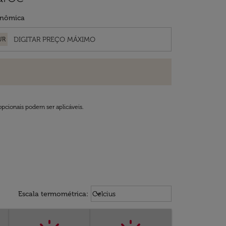
nômica
UR
opcionais podem ser aplicáveis.
Weather unit option Celcius Select
keyboard_arrow_down
Escala termométrica
:
Celcius