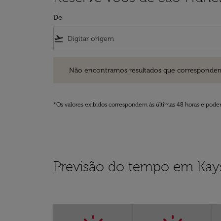
De
flight_takeoff
Não encontramos resultados que correspondem aos filt
Não encontramos resultados que correspondem aos
*Os valores exibidos correspondem às últimas 48 horas e podem
Previsão do tempo em Kays