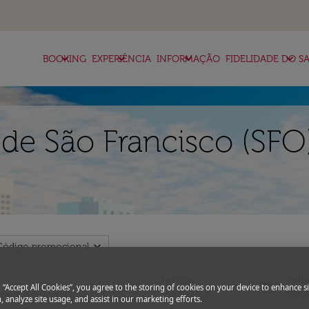
keyboard_arrow_down
keyboard_arrow_down
keyboard_arrow_down
keyboard_arrow_down
BOOKING
EXPERIÊNCIA
INFORMAÇÃO
FIDELIDADE DO SA
de São Francisco (SFO)
expand_more
Código promocional
Partida
Volt
today
g “Accept All Cookies”, you agree to the storing of cookies on your device to enhance si
fc-booking-departure-date-aria-l
fc-bo
15/08/2026
22/0
, analyze site usage, and assist in our marketing efforts.