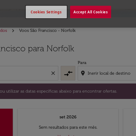
Cookies Settings
Accept All Cookies
idos
Voos São Francisco - Norfolk
stino) ou utilizar as datas específicas abaixo para encontrar
ncisco para Norfolk
Para
compare_arrows
close
location_on
ou utilizar as datas específicas abaixo para encontrar ofertas.
set 2026
Sem resultados para este mês.