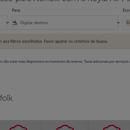
Para
Eco
keyboard_arrow_down
flight_land
keyboard_arrow_down
E
ros escolhidos. Favor ajustar os critérios de busca.
 filtros escolhidos. Favor ajustar os critérios de busca.
 não estar mais disponíveis no momento da reserva. Taxas adicionais por serviços 
folk