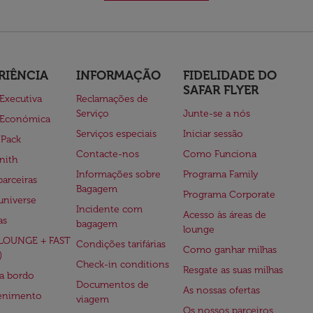
RIÊNCIA
INFORMAÇÃO
FIDELIDADE DO
SAFAR FLYER
 Executiva
Reclamações de
Serviço
Junte-se a nós
 Económica
Serviços especiais
Iniciar sessão
 Pack
Contacte-nos
Como Funciona
nith
Informações sobre
Programa Family
parceiras
Bagagem
Programa Corporate
universe
Incidente com
Acesso às áreas de
as
bagagem
lounge
(LOUNGE + FAST
Condições tarifárias
Como ganhar milhas
)
Check-in conditions
Resgate as suas milhas
 a bordo
Documentos de
As nossas ofertas
tenimento
viagem
Os nossos parceiros