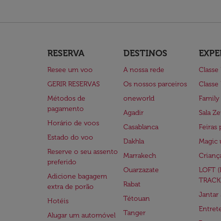
RESERVA
DESTINOS
EXPE
Resee um voo
A nossa rede
Classe
GERIR RESERVAS
Os nossos parceiros
Classe
Métodos de
oneworld
Family
pagamento
Agadir
Sala Ze
Horário de voos
Casablanca
Feiras 
Estado do voo
Dakhla
Magic 
Reserve o seu assento
Marrakech
Crianç
preferido
Ouarzazate
LOFT 
Adicione bagagem
TRACK
Rabat
extra de porão
Jantar
Tétouan
Hotéis
Entre
Tanger
Alugar um automóvel