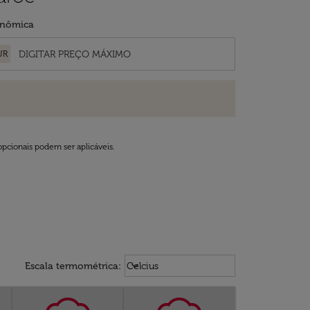
nômica
UR
opcionais podem ser aplicáveis.
Weather unit option Celcius Select
keyboard_arrow_down
Escala termométrica
:
Celcius