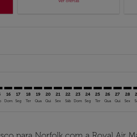
Ver ofertas
imer. Ver ofertas
sclaimer. Ver ofertas
s-disclaimer. Ver ofertas
ffers-disclaimer. Ver ofertas
ew-offers-disclaimer. Ver ofertas
mp-view-offers-disclaimer. Ver ofertas
F: cmp-view-offers-disclaimer. Ver ofertas
O–ORF: cmp-view-offers-disclaimer. Ver ofertas
SFO–ORF: cmp-view-offers-disclaimer. Ver ofertas
SFO–ORF: cmp-view-offers-disclaimer. Ver ofertas
SFO–ORF: cmp-view-offers-disclaimer. Ver oferta
SFO–ORF: cmp-view-offers-disclaimer. Ver of
SFO–ORF: cmp-view-offers-disclaimer. Ve
SFO–ORF: cmp-view-offers-disclaimer
SFO–ORF: cmp-view-offers-discl
SFO–ORF: cmp-view-offers-d
SFO–ORF: cmp-view-offe
SFO–ORF: cmp-view-
SFO–ORF: cmp-v
SFO–ORF: c
SFO–O
S
5
16
17
18
19
20
21
22
23
24
25
26
27
28
b
Dom
Seg
Ter
Qua
Qui
Sex
Sáb
Dom
Seg
Ter
Qua
Qui
Sex
S
isco para Norfolk com a Royal Air M