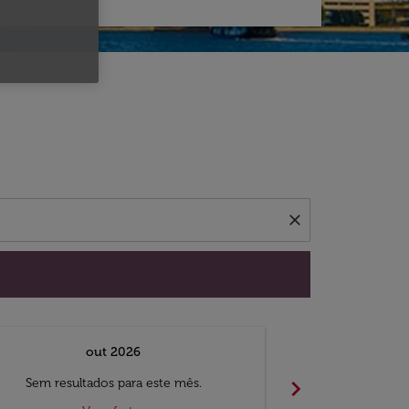
 ofertas.
close
out 2026
chevron_right
Sem resultados para este mês.
Sem result