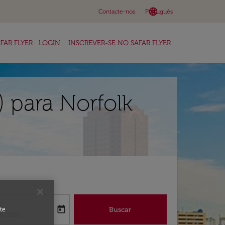
language
keyboard_arrow_down
Contacte-nos
Português
FAR FLYER
LOGIN
INSCREVER-SE NO SAFAR FLYER
 para Norfolk
a
today
Buscar
te
abel
oking-return-date-aria-label
8/2026