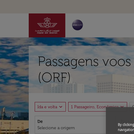
Passagens voos 
(ORF)
expand_more
expand_more
Ida e volta
1 Passageiro, Econômica
De
Para
By clickin
navigation