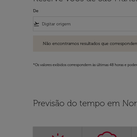
De
flight_takeoff
Não encontramos resultados que correspondem aos filt
Não encontramos resultados que correspondem aos
*Os valores exibidos correspondem às últimas 48 horas e podem
Previsão do tempo em Nor