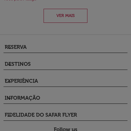
VER MAIS
RESERVA
keyboard_arrow_down
DESTINOS
keyboard_arrow_down
EXPERIÊNCIA
keyboard_arrow_down
INFORMAÇÃO
keyboard_arrow_down
FIDELIDADE DO SAFAR FLYER
keyboard_arrow_down
Follow us