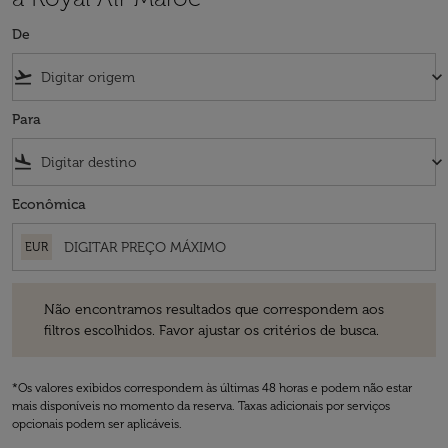
De
flight_takeoff
keyboard_arrow_down
Para
flight_land
keyboard_arrow_down
Econômica
EUR
Não encontramos resultados que correspondem aos filtros escolhidos
Não encontramos resultados que correspondem aos
filtros escolhidos. Favor ajustar os critérios de busca.
*Os valores exibidos correspondem às últimas 48 horas e podem não estar
mais disponíveis no momento da reserva. Taxas adicionais por serviços
opcionais podem ser aplicáveis.