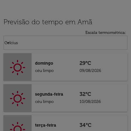
Previsão do tempo em Amã
Escala termométrica
:
Weather unit option Celcius Selected
keyboard_arrow_down
Celcius
29°C
domingo
céu limpo
09/08/2026
32°C
segunda-feira
céu limpo
10/08/2026
34°C
terça-feira