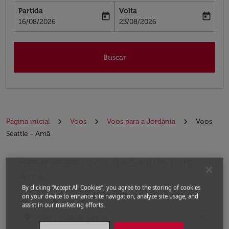
Partida
Volta
today
today
fc-booking-departure-date-aria-label
fc-booking-return-date-aria-label
16/08/2026
23/08/2026
Buscar
Página inicial
Voos
Voos para a Jordânia
Voos
Seattle - Amã
Reserve seu voo de Seattle para
Experimente atualizar a rota (partida e/ou destino) ou 
Amã
By clicking “Accept All Cookies”, you agree to the storing of cookies
on your device to enhance site navigation, analyze site usage, and
De
assist in our marketing efforts.
location_on
close