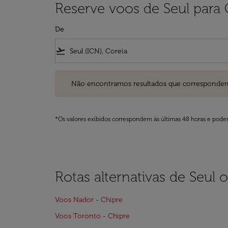
Reserve voos de Seul para 
De
flight_takeoff
Não encontramos resultados que correspondem aos filt
Não encontramos resultados que correspondem aos
*Os valores exibidos correspondem às últimas 48 horas e podem
Rotas alternativas de Seul 
Voos Nador - Chipre
Voos Toronto - Chipre