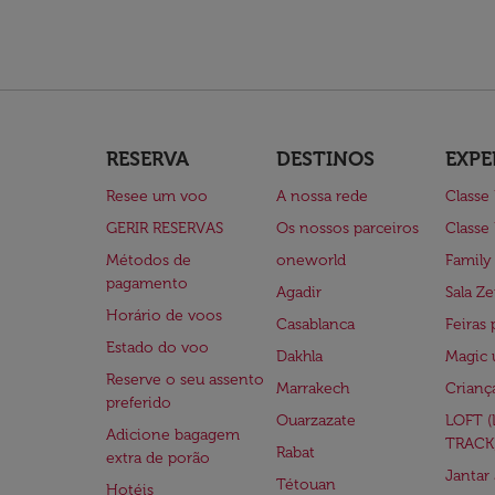
RESERVA
DESTINOS
EXPE
Resee um voo
A nossa rede
Classe
GERIR RESERVAS
Os nossos parceiros
Classe
Métodos de
oneworld
Family
pagamento
Agadir
Sala Ze
Horário de voos
Casablanca
Feiras 
Estado do voo
Dakhla
Magic 
Reserve o seu assento
Marrakech
Crianç
preferido
Ouarzazate
LOFT 
Adicione bagagem
TRACK
Rabat
extra de porão
Jantar
Tétouan
Hotéis