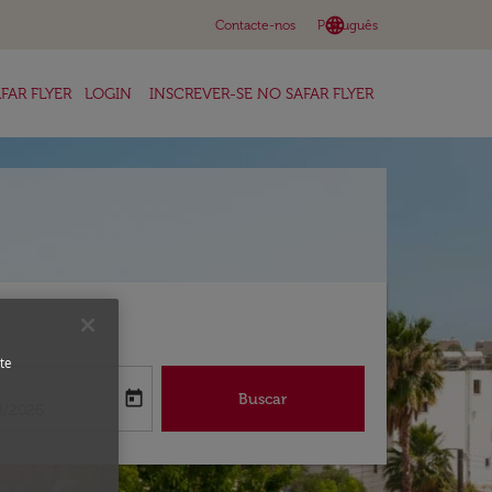
language
keyboard_arrow_down
Contacte-nos
Português
FAR FLYER
LOGIN
INSCREVER-SE NO SAFAR FLYER
te
a
today
Buscar
abel
oking-return-date-aria-label
8/2026