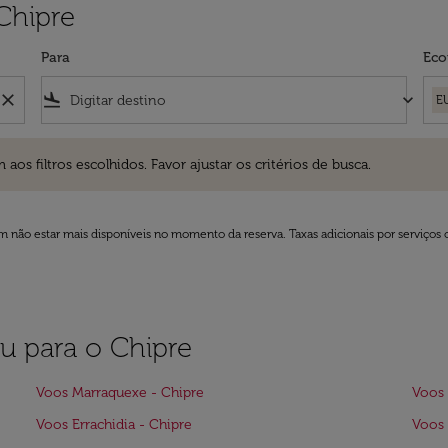
Chipre
Para
Eco
close
flight_land
keyboard_arrow_down
E
ros escolhidos. Favor ajustar os critérios de busca.
 filtros escolhidos. Favor ajustar os critérios de busca.
 não estar mais disponíveis no momento da reserva. Taxas adicionais por serviços 
ou para o Chipre
Voos Marraquexe - Chipre
Voos 
Voos Errachidia - Chipre
Voos 