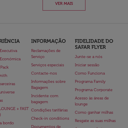
VER MAIS
RIÊNCIA
INFORMAÇÃO
FIDELIDADE DO
SAFAR FLYER
 Executiva
Reclamações de
Serviço
Junte-se a nós
 Económica
Serviços especiais
Iniciar sessão
 Pack
Contacte-nos
Como Funciona
nith
Informações sobre
Programa Family
parceiras
Bagagem
Programa Corporate
universe
Incidente com
Acesso às áreas de
as
bagagem
lounge
(LOUNGE + FAST
Condições tarifárias
Como ganhar milhas
)
Check-in conditions
Resgate as suas milhas
 a bordo
Documentos de