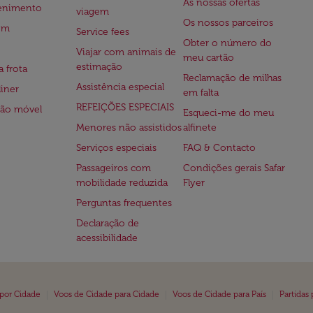
As nossas ofertas
tenimento
viagem
Os nossos parceiros
em
Service fees
Obter o número do
Viajar com animais de
meu cartão
estimação
a frota
Reclamação de milhas
Assistência especial
iner
em falta
REFEIÇÕES ESPECIAIS
ção móvel
Esqueci-me do meu
Menores não assistidos
alfinete
Serviços especiais
FAQ & Contacto
Passageiros com
Condições gerais Safar
mobilidade reduzida
Flyer
Perguntas frequentes
Declaração de
acessibilidade
|
|
|
 por Cidade
Voos de Cidade para Cidade
Voos de Cidade para País
Partidas