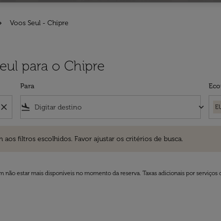
Voos Seul - Chipre
eul para o Chipre
Para
Eco
close
flight_land
keyboard_arrow_down
E
ros escolhidos. Favor ajustar os critérios de busca.
 filtros escolhidos. Favor ajustar os critérios de busca.
 não estar mais disponíveis no momento da reserva. Taxas adicionais por serviços 