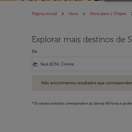
Página inicial
Voos
Voos para o Chipre
Explorar mais destinos de S
De
flight_takeoff
Não encontramos resultados que correspondem aos filt
Não encontramos resultados que correspondem aos
*Os valores exibidos correspondem às últimas 48 horas e podem