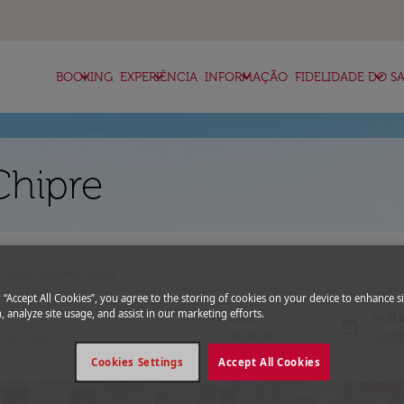
keyboard_arrow_down
keyboard_arrow_down
keyboard_arrow_down
keyboard_arrow_down
BOOKING
EXPERIÊNCIA
INFORMAÇÃO
FIDELIDADE DO SA
Chipre
expand_more
Código promocional
g “Accept All Cookies”, you agree to the storing of cookies on your device to enhance si
, analyze site usage, and assist in our marketing efforts.
Partida
Volt
today
fc-booking-departure-date-aria-l
fc-bo
15/08/2026
22/0
Cookies Settings
Accept All Cookies