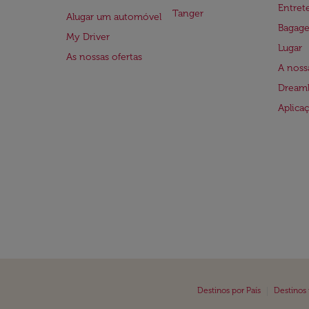
Entre
Tanger
Alugar um automóvel
Bagag
My Driver
Lugar
As nossas ofertas
A noss
Dreaml
Aplica
|
Destinos por País
Destinos