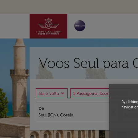
Voos Seul para 
expand_more
expand_more
Ida e volta
1 Passageiro, Econômica
By clickin
navigation
De
Para
close