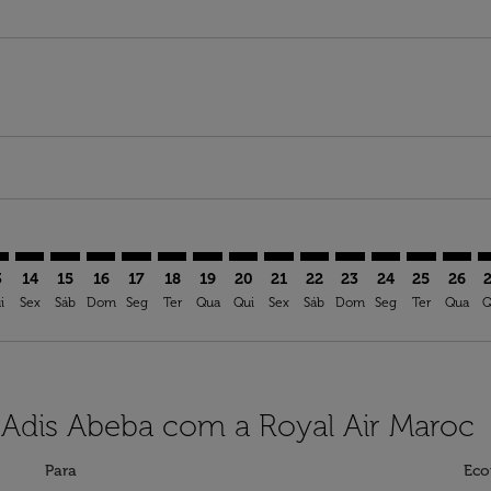
imer. Ver ofertas
sclaimer. Ver ofertas
s-disclaimer. Ver ofertas
ffers-disclaimer. Ver ofertas
iew-offers-disclaimer. Ver ofertas
mp-view-offers-disclaimer. Ver ofertas
D: cmp-view-offers-disclaimer. Ver ofertas
F–ADD: cmp-view-offers-disclaimer. Ver ofertas
SOF–ADD: cmp-view-offers-disclaimer. Ver ofertas
SOF–ADD: cmp-view-offers-disclaimer. Ver ofertas
SOF–ADD: cmp-view-offers-disclaimer. Ver oferta
SOF–ADD: cmp-view-offers-disclaimer. Ver of
SOF–ADD: cmp-view-offers-disclaimer. Ve
SOF–ADD: cmp-view-offers-disclaime
SOF–ADD: cmp-view-offers-discl
SOF–ADD: cmp-view-offers-d
SOF–ADD: cmp-view-offe
SOF–ADD: cmp-view-
SOF–ADD: cmp-v
SOF–ADD: 
SOF–A
S
3
14
15
16
17
18
19
20
21
22
23
24
25
26
i
Sex
Sáb
Dom
Seg
Ter
Qua
Qui
Sex
Sáb
Dom
Seg
Ter
Qua
Q
a Adis Abeba com a Royal Air Maroc
Para
Eco