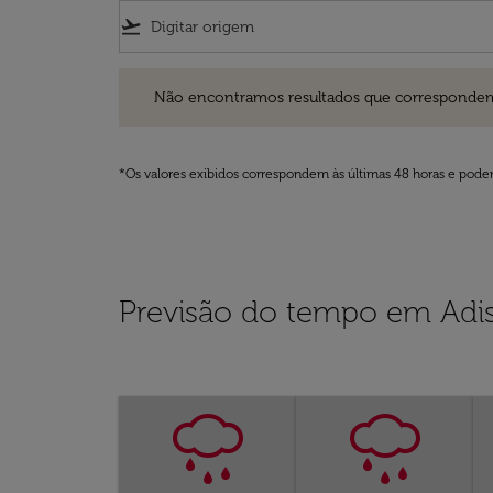
flight_takeoff
Não encontramos resultados que correspondem aos filt
Não encontramos resultados que correspondem aos
*Os valores exibidos correspondem às últimas 48 horas e podem
Previsão do tempo em Adi