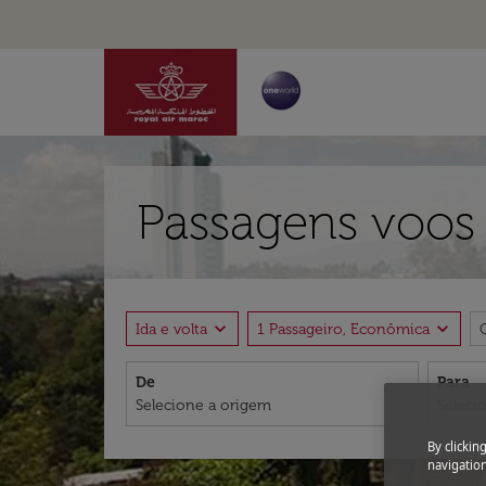
Passagens voos 
expand_more
expand_more
Ida e volta
1 Passageiro, Econômica
De
Para
By clickin
navigation