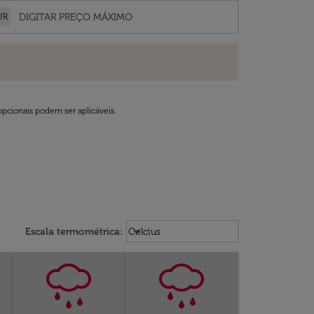
UR
opcionais podem ser aplicáveis.
Weather unit option Celcius Select
keyboard_arrow_down
Escala termométrica
:
Celcius