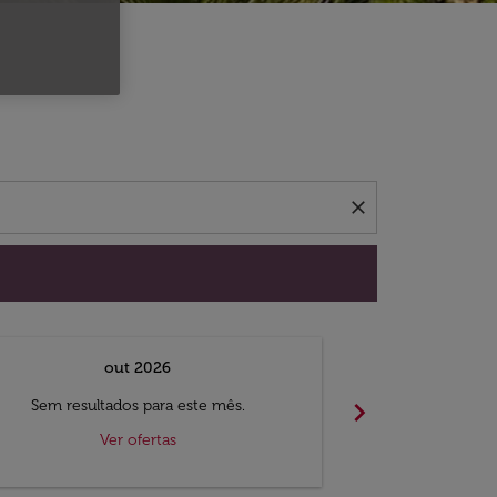
 ofertas.
close
out 2026
chevron_right
Sem resultados para este mês.
Sem result
Ver ofertas
V