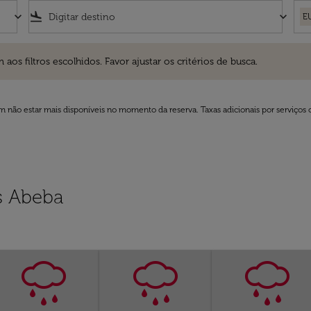
keyboard_arrow_down
flight_land
keyboard_arrow_down
E
ros escolhidos. Favor ajustar os critérios de busca.
 filtros escolhidos. Favor ajustar os critérios de busca.
 não estar mais disponíveis no momento da reserva. Taxas adicionais por serviços 
s Abeba