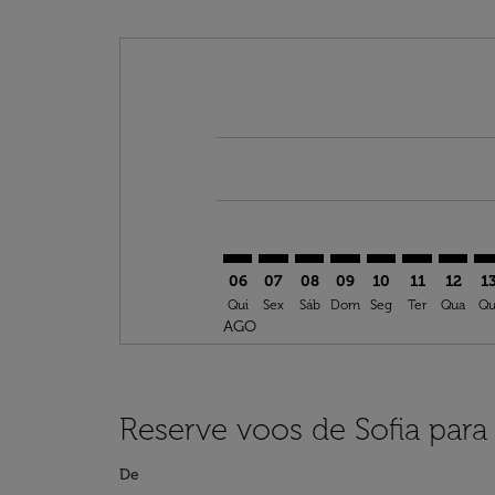
Displaying fares for agosto-2026
SOF–ADD: cmp-view-offers-discla
SOF–ADD: cmp-view-offers-di
SOF–ADD: cmp-view-offer
SOF–ADD: cmp-view-o
SOF–ADD: cmp-v
SOF–ADD: c
SOF–AD
SO
06
07
08
09
10
11
12
1
Qui
Sex
Sáb
Dom
Seg
Ter
Qua
Qu
AGO
Reserve voos de Sofia par
De