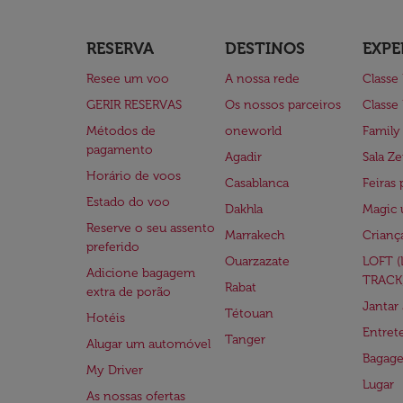
RESERVA
DESTINOS
EXPE
Resee um voo
A nossa rede
Classe
GERIR RESERVAS
Os nossos parceiros
Classe
Métodos de
oneworld
Family
pagamento
Agadir
Sala Ze
Horário de voos
Casablanca
Feiras 
Estado do voo
Dakhla
Magic 
Reserve o seu assento
Marrakech
Crianç
preferido
Ouarzazate
LOFT 
Adicione bagagem
TRACK
Rabat
extra de porão
Jantar
Tétouan
Hotéis
Entre
Tanger
Alugar um automóvel
Bagag
My Driver
Lugar
As nossas ofertas