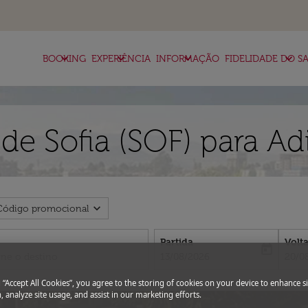
keyboard_arrow_down
keyboard_arrow_down
keyboard_arrow_down
keyboard_arrow_down
BOOKING
EXPERIÊNCIA
INFORMAÇÃO
FIDELIDADE DO SA
de Sofia (SOF) para A
expand_more
Código promocional
Partida
Volt
today
fc-booking-departure-date-aria-l
fc-bo
13/08/2026
20/0
g “Accept All Cookies”, you agree to the storing of cookies on your device to enhance si
, analyze site usage, and assist in our marketing efforts.