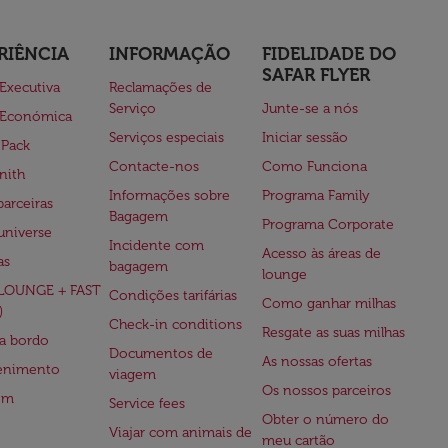
RIÊNCIA
INFORMAÇÃO
FIDELIDADE DO
SAFAR FLYER
 Executiva
Reclamações de
Serviço
Junte-se a nós
 Económica
Serviços especiais
Iniciar sessão
 Pack
Contacte-nos
Como Funciona
nith
Informações sobre
Programa Family
parceiras
Bagagem
Programa Corporate
universe
Incidente com
Acesso às áreas de
as
bagagem
lounge
(LOUNGE + FAST
Condições tarifárias
Como ganhar milhas
)
Check-in conditions
Resgate as suas milhas
 a bordo
Documentos de
As nossas ofertas
tenimento
viagem
Os nossos parceiros
em
Service fees
Obter o número do
Viajar com animais de
meu cartão