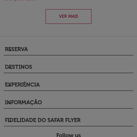
VER MAIS
RESERVA
keyboard_arrow_down
DESTINOS
keyboard_arrow_down
EXPERIÊNCIA
keyboard_arrow_down
INFORMAÇÃO
keyboard_arrow_down
FIDELIDADE DO SAFAR FLYER
keyboard_arrow_down
Follow us