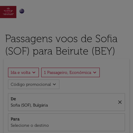

Passagens voos de Sofia
(SOF) para Beirute (BEY)
expand_more
expand_more
Ida e volta
1 Passageiro, Econômica
expand_more
Código promocional
De
close
Sofia (SOF), Bulgária
Para
Selecione o destino