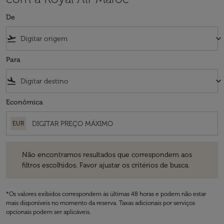
De
flight_takeoff
keyboard_arrow_down
Para
flight_land
keyboard_arrow_down
Econômica
EUR
Não encontramos resultados que correspondem aos filtros escolhidos
Não encontramos resultados que correspondem aos
filtros escolhidos. Favor ajustar os critérios de busca.
*Os valores exibidos correspondem às últimas 48 horas e podem não estar
mais disponíveis no momento da reserva. Taxas adicionais por serviços
opcionais podem ser aplicáveis.