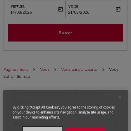
Partida
Volta
today
today
fc-booking-departure-date-aria-label
fc-booking-return-date-aria-label
14/08/2026
21/08/2026
Buscar
Página inicial
Voos
Voos para o Líbano
Voos
Sofia - Beirute
Reserve seu voo de Sofia para
Experimente atualizar a rota (partida e/ou destino) ou 
Beirute
By clicking “Accept All Cookies”, you agree to the storing of cookies
on your device to enhance site navigation, analyze site usage, and
De
assist in our marketing efforts.
location_on
close