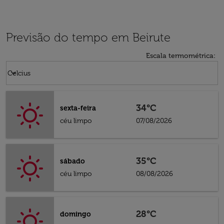
Previsão do tempo em Beirute
Escala termométrica
:
Weather unit option Celcius Selected
keyboard_arrow_down
Celcius
34°C
sexta-feira
céu limpo
07/08/2026
35°C
sábado
céu limpo
08/08/2026
28°C
domingo