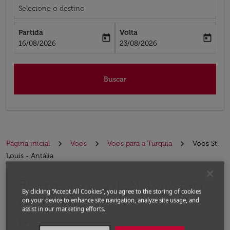
Selecione o destino
Partida
Volta
today
today
fc-booking-departure-date-aria-label
fc-booking-return-date-aria-label
16/08/2026
23/08/2026
Buscar
Página inicial
Voos
Voos para a Turquia
Voos St.
Louis - Antália
Reserve seu voo de St. Louis para
Experimente atualizar a rota (partida e/ou destino) ou 
By clicking “Accept All Cookies”, you agree to the storing of cookies
Antália
on your device to enhance site navigation, analyze site usage, and
assist in our marketing efforts.
De