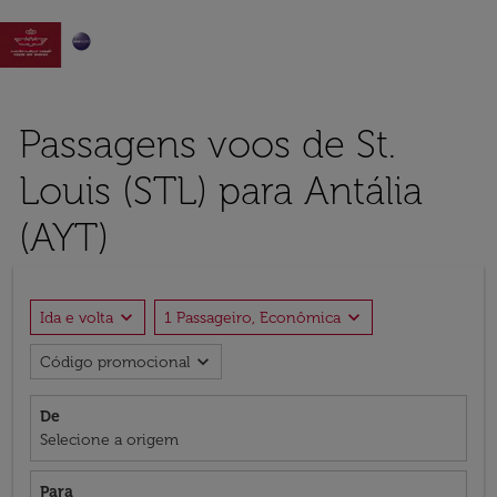

Passagens voos de St.
Louis (STL) para Antália
(AYT)
expand_more
expand_more
Ida e volta
1 Passageiro, Econômica
expand_more
Código promocional
De
Selecione a origem
Para