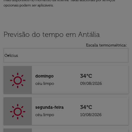
mais disponíveis no momento da reserva. Taxas adicionais por serviços
opcionais podem ser aplicáveis.
Previsão do tempo em Antália
Escala termométrica
:
Weather unit option Celcius Selected
keyboard_arrow_down
Celcius
34°C
domingo
céu limpo
09/08/2026
34°C
segunda-feira
céu limpo
10/08/2026