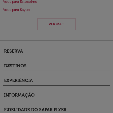
Voos para Estocolmo
Voos para Kayseri
VER MAIS
RESERVA
keyboard_arrow_down
DESTINOS
keyboard_arrow_down
EXPERIÊNCIA
keyboard_arrow_down
INFORMAÇÃO
keyboard_arrow_down
FIDELIDADE DO SAFAR FLYER
keyboard_arrow_down