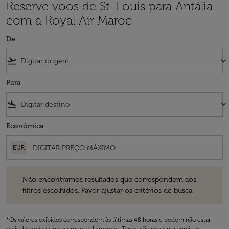
Reserve voos de St. Louis para Antália
com a Royal Air Maroc
De
flight_takeoff
keyboard_arrow_down
Para
flight_land
keyboard_arrow_down
Econômica
EUR
Não encontramos resultados que correspondem aos filtros escolhidos
Não encontramos resultados que correspondem aos
filtros escolhidos. Favor ajustar os critérios de busca.
*Os valores exibidos correspondem às últimas 48 horas e podem não estar