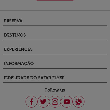
RESERVA
keyboard_arrow_down
DESTINOS
keyboard_arrow_down
EXPERIÊNCIA
keyboard_arrow_down
INFORMAÇÃO
keyboard_arrow_down
FIDELIDADE DO SAFAR FLYER
keyboard_arrow_down
Follow us