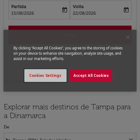
Partida
Volta
today
today
fc-booking-departure-date-aria-label
fc-booking-return-date-aria-label
15/08/2026
22/08/2026
Buscar
By clicking “Accept All Cookies”, you agree to the storing of cookies
on your device to enhance site navigation, analyze site usage, and
assist in our marketing efforts.
Página inicial
Voos
Voos para a Dinamarca
Cookies Settings
Accept All Cookies
Voos Tampa - Dinamarca
Explorar mais destinos de Tampa para
a Dinamarca
De