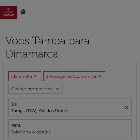

Voos Tampa para
Dinamarca
expand_more
expand_more
Ida e volta
1 Passageiro, Econômica
expand_more
Código promocional
De
close
Tampa (TPA), Estados Unidos
Para
Selecione o destino