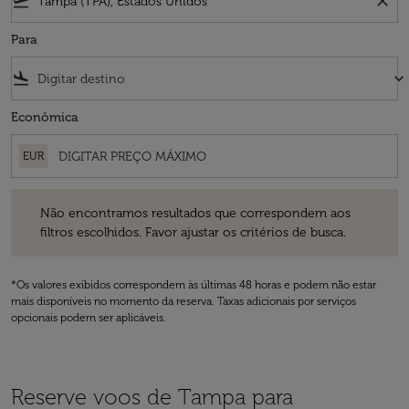
flight_takeoff
close
Para
flight_land
keyboard_arrow_down
Econômica
EUR
Não encontramos resultados que correspondem aos filtros escolhidos
Não encontramos resultados que correspondem aos
filtros escolhidos. Favor ajustar os critérios de busca.
*Os valores exibidos correspondem às últimas 48 horas e podem não estar
mais disponíveis no momento da reserva. Taxas adicionais por serviços
opcionais podem ser aplicáveis.
Reserve voos de Tampa para