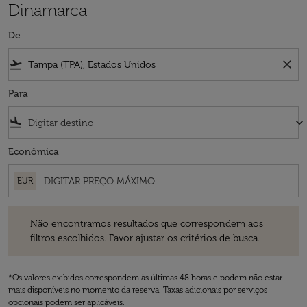
Dinamarca
De
flight_takeoff
close
Para
flight_land
keyboard_arrow_down
Econômica
EUR
Não encontramos resultados que correspondem aos filtros escolhidos
Não encontramos resultados que correspondem aos
filtros escolhidos. Favor ajustar os critérios de busca.
*Os valores exibidos correspondem às últimas 48 horas e podem não estar
mais disponíveis no momento da reserva. Taxas adicionais por serviços
opcionais podem ser aplicáveis.