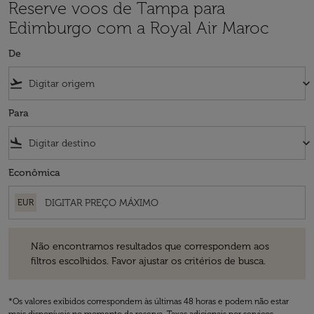
Reserve voos de Tampa para
Edimburgo com a Royal Air Maroc
De
flight_takeoff
keyboard_arrow_down
Para
flight_land
keyboard_arrow_down
Econômica
EUR
Não encontramos resultados que correspondem aos filtros escolhidos
Não encontramos resultados que correspondem aos
filtros escolhidos. Favor ajustar os critérios de busca.
*Os valores exibidos correspondem às últimas 48 horas e podem não estar