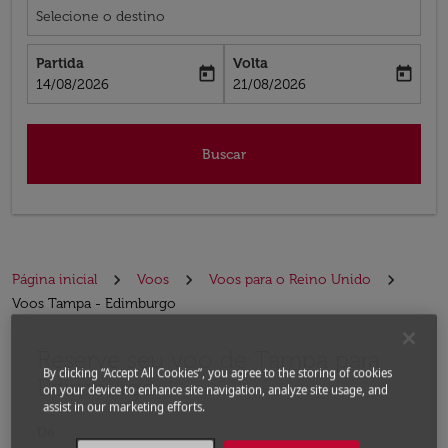
Selecione o destino
Partida
Volta
today
today
fc-booking-departure-date-aria-label
fc-booking-return-date-aria-label
14/08/2026
21/08/2026
Buscar
Página inicial
Voos
Voos para o Reino Unido
Voos Tampa - Edimburgo
Reserve seu voo de Tampa para
Experimente atualizar a rota (partida e/ou destino) ou 
By clicking “Accept All Cookies”, you agree to the storing of cookies
Edimburgo
on your device to enhance site navigation, analyze site usage, and
assist in our marketing efforts.
De