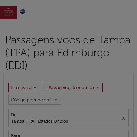

Passagens voos de Tampa
(TPA) para Edimburgo
(EDI)
expand_more
expand_more
Ida e volta
1 Passageiro, Econômica
expand_more
Código promocional
De
close
Tampa (TPA), Estados Unidos
Para