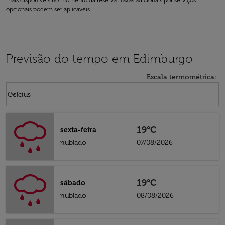
mais disponíveis no momento da reserva. Taxas adicionais por serviços
opcionais podem ser aplicáveis.
Previsão do tempo em Edimburgo
Escala termométrica
:
Weather unit option Celcius Selected
keyboard_arrow_down
Celcius
19°C
sexta-feira
nublado
07/08/2026
19°C
sábado
nublado
08/08/2026