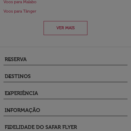
Voos para Malabo
Voos para Tânger
VER MAIS
RESERVA
keyboard_arrow_down
DESTINOS
keyboard_arrow_down
EXPERIÊNCIA
keyboard_arrow_down
INFORMAÇÃO
keyboard_arrow_down
FIDELIDADE DO SAFAR FLYER
keyboard_arrow_down