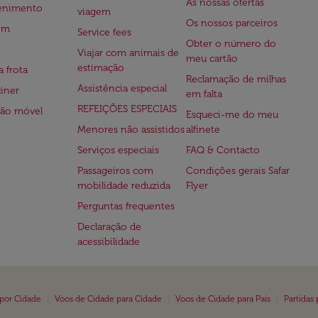
As nossas ofertas
tenimento
viagem
Os nossos parceiros
em
Service fees
Obter o número do
Viajar com animais de
meu cartão
estimação
a frota
Reclamação de milhas
Assistência especial
iner
em falta
REFEIÇÕES ESPECIAIS
ção móvel
Esqueci-me do meu
Menores não assistidos
alfinete
Serviços especiais
FAQ & Contacto
Passageiros com
Condições gerais Safar
mobilidade reduzida
Flyer
Perguntas frequentes
Declaração de
acessibilidade
|
|
|
 por Cidade
Voos de Cidade para Cidade
Voos de Cidade para País
Partidas