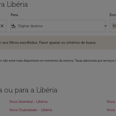
a Libéria
Para
Eco
close
flight_land
keyboard_arrow_down
E
ros escolhidos. Favor ajustar os critérios de busca.
 filtros escolhidos. Favor ajustar os critérios de busca.
 não estar mais disponíveis no momento da reserva. Taxas adicionais por serviços 
 ou para a Libéria
Voos Istambul - Libéria
Voos 
Voos Ouarzazate - Libéria
Voos 