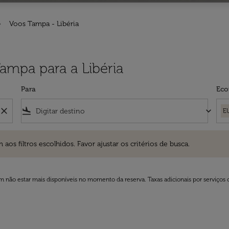
Voos Tampa - Libéria
Tampa para a Libéria
Para
Eco
close
flight_land
keyboard_arrow_down
E
ros escolhidos. Favor ajustar os critérios de busca.
 filtros escolhidos. Favor ajustar os critérios de busca.
 não estar mais disponíveis no momento da reserva. Taxas adicionais por serviços 