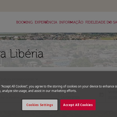
keyboard_arrow_down
keyboard_arrow_down
keyboard_arrow_down
keyboard_arrow_down
BOOKING
EXPERIÊNCIA
INFORMAÇÃO
FIDELIDADE DO SA
 Libéria
expand_more
Código promocional
g “Accept All Cookies”, you agree to the storing of cookies on your device to enhance si
, analyze site usage, and assist in our marketing efforts.
Partida
Volt
today
fc-booking-departure-date-aria-l
fc-bo
14/08/2026
21/0
Cookies Settings
Accept All Cookies