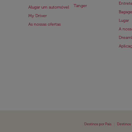
Entre
Tanger
Alugar um automóvel
Bagag
My Driver
Lugar
As nossas ofertas
A noss
Dreaml
Aplica
|
Destinos por País
Destinos