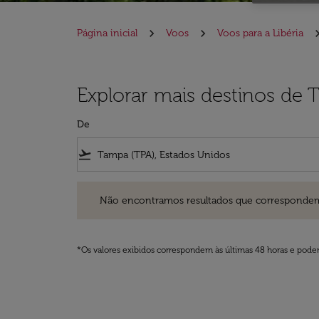
Página inicial
Voos
Voos para a Libéria
Explorar mais destinos de 
De
flight_takeoff
Não encontramos resultados que correspondem aos filt
Não encontramos resultados que correspondem aos
*Os valores exibidos correspondem às últimas 48 horas e podem