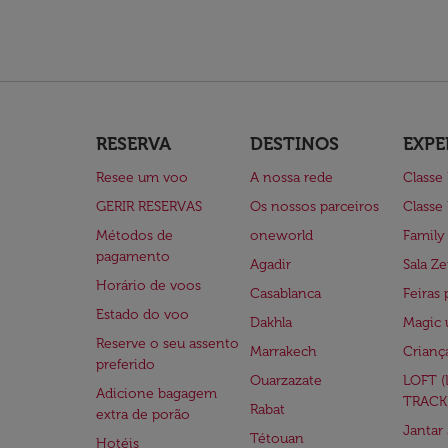
RESERVA
DESTINOS
EXPE
Resee um voo
A nossa rede
Classe
GERIR RESERVAS
Os nossos parceiros
Classe
Métodos de
oneworld
Family
pagamento
Agadir
Sala Ze
Horário de voos
Casablanca
Feiras 
Estado do voo
Dakhla
Magic 
Reserve o seu assento
Marrakech
Crianç
preferido
Ouarzazate
LOFT 
Adicione bagagem
TRACK
Rabat
extra de porão
Jantar
Tétouan
Hotéis