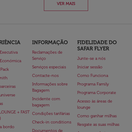
VER MAIS
RIÊNCIA
INFORMAÇÃO
FIDELIDADE DO
SAFAR FLYER
 Executiva
Reclamações de
Serviço
Junte-se a nós
 Económica
Serviços especiais
Iniciar sessão
 Pack
Contacte-nos
Como Funciona
nith
Informações sobre
Programa Family
parceiras
Bagagem
Programa Corporate
universe
Incidente com
Acesso às áreas de
as
bagagem
lounge
(LOUNGE + FAST
Condições tarifárias
Como ganhar milhas
)
Check-in conditions
Resgate as suas milhas
 a bordo
Documentos de