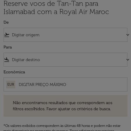
Reserve voos de Tan-Tan para
Islamabad com a Royal Air Maroc
De
flight_takeoff
keyboard_arrow_down
Para
flight_land
keyboard_arrow_down
Econômica
EUR
Não encontramos resultados que correspondem aos filtros escolhidos
Não encontramos resultados que correspondem aos
filtros escolhidos. Favor ajustar os critérios de busca.
*Os valores exibidos correspondem às últimas 48 horas e podem não estar