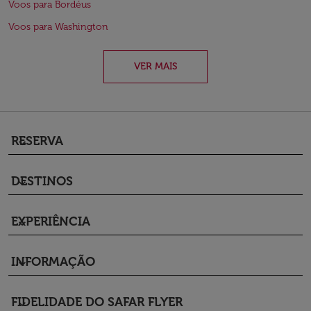
Voos para Bordéus
Voos para Washington
VER MAIS
RESERVA
keyboard_arrow_down
DESTINOS
keyboard_arrow_down
EXPERIÊNCIA
keyboard_arrow_down
INFORMAÇÃO
keyboard_arrow_down
FIDELIDADE DO SAFAR FLYER
keyboard_arrow_down