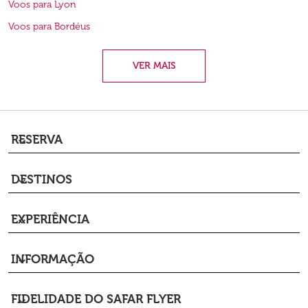
Voos para Lyon
Voos para Bordéus
VER MAIS
RESERVA
keyboard_arrow_down
DESTINOS
keyboard_arrow_down
EXPERIÊNCIA
keyboard_arrow_down
INFORMAÇÃO
keyboard_arrow_down
FIDELIDADE DO SAFAR FLYER
keyboard_arrow_down