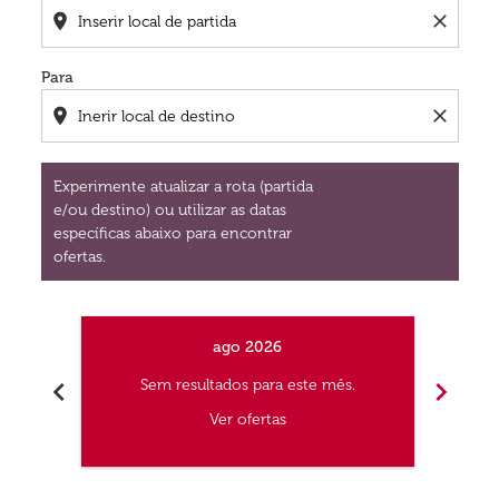
location_on
close
Para
location_on
close
Experimente atualizar a rota (partida
e/ou destino) ou utilizar as datas
específicas abaixo para encontrar
ofertas.
ago 2026
chevron_left
chevron_right
Sem resultados para este mês.
S
Ver ofertas