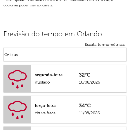
mais disponíveis no momento da reserva. Taxas adicionais por serviços
opcionais podem ser aplicáveis.
Previsão do tempo em Orlando
Escala termométrica
:
Weather unit option Celcius Selected
keyboard_arrow_down
Celcius
32°C
segunda-feira
nublado
10/08/2026
34°C
terça-feira
chuva fraca
11/08/2026