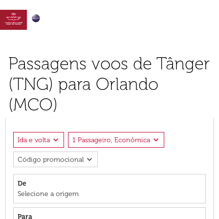

Passagens voos de Tânger
(TNG) para Orlando
(MCO)
expand_more
expand_more
Ida e volta
1 Passageiro, Econômica
expand_more
Código promocional
De
Selecione a origem
Para