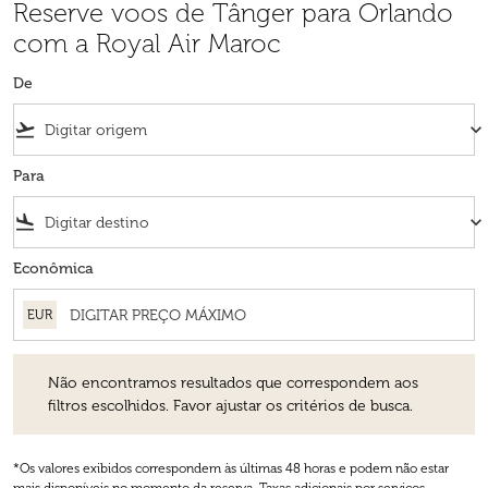
Reserve voos de Tânger para Orlando
com a Royal Air Maroc
De
flight_takeoff
keyboard_arrow_down
Para
flight_land
keyboard_arrow_down
Econômica
EUR
Não encontramos resultados que correspondem aos filtros escolhidos
Não encontramos resultados que correspondem aos
filtros escolhidos. Favor ajustar os critérios de busca.
*Os valores exibidos correspondem às últimas 48 horas e podem não estar