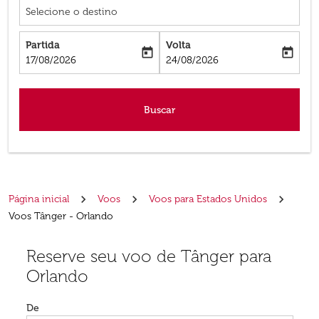
Selecione o destino
Partida
Volta
today
today
fc-booking-departure-date-aria-label
fc-booking-return-date-aria-label
17/08/2026
24/08/2026
Buscar
Página inicial
Voos
Voos para Estados Unidos
Voos Tânger - Orlando
Reserve seu voo de Tânger para
Experimente atualizar a rota (partida e/ou destino) ou 
Orlando
De