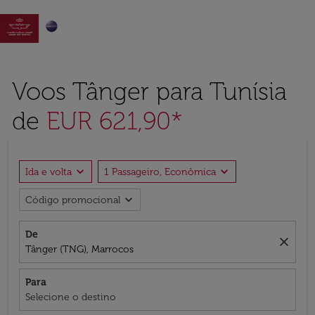

Voos Tânger para Tunísia
de
EUR 621,90*
expand_more
expand_more
Ida e volta
1 Passageiro, Econômica
expand_more
Código promocional
De
close
Tânger (TNG), Marrocos
Para
Selecione o destino