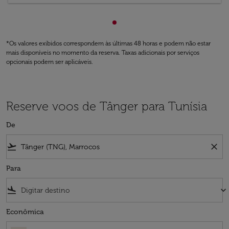
Mostrando de cmp-paginatio
*Os valores exibidos correspondem às últimas 48 horas e podem não estar
mais disponíveis no momento da reserva. Taxas adicionais por serviços
opcionais podem ser aplicáveis.
Reserve voos de Tânger para Tunísia
De
flight_takeoff
close
Para
flight_land
keyboard_arrow_down
Econômica