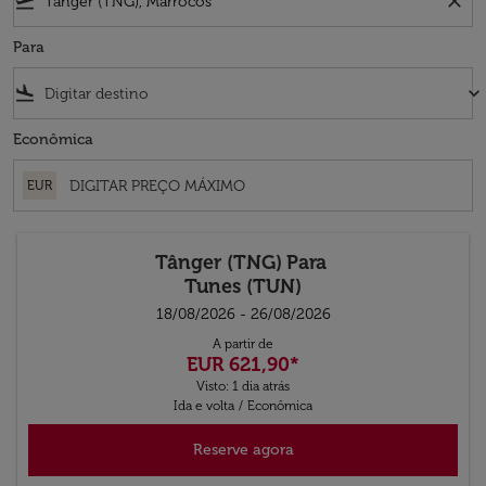
flight_takeoff
close
Para
flight_land
keyboard_arrow_down
Econômica
EUR
Tânger (TNG)
Para
Tunes (TUN)
18/08/2026 - 26/08/2026
A partir de
EUR 621,90
*
Visto: 1 dia atrás
Ida e volta
/
Econômica
Reserve agora