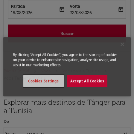
Partida
Volta
today
today
fc-booking-departure-date-aria-label
fc-booking-return-date-aria-label
15/08/2026
22/08/2026
Buscar
By clicking “Accept All Cookies”, you agree to the storing of cookies
on your device to enhance site navigation, analyze site usage, and
assist in our marketing efforts.
Página inicial
Voos
Voos para a Tunísia
Voos Tânger - Tunísia
Cookies Settings
Accept All Cookies
Explorar mais destinos de Tânger para
a Tunísia
De