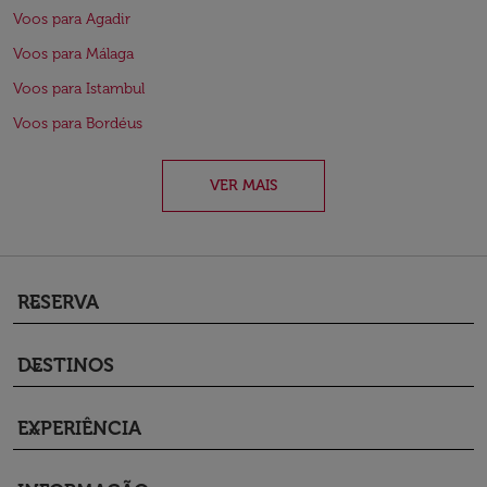
Voos para Agadir
Voos para Málaga
Voos para Istambul
Voos para Bordéus
VER MAIS
RESERVA
keyboard_arrow_down
DESTINOS
keyboard_arrow_down
EXPERIÊNCIA
keyboard_arrow_down