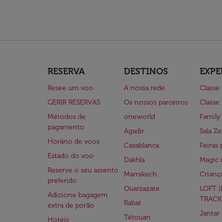
RESERVA
DESTINOS
EXPE
Resee um voo
A nossa rede
Classe
GERIR RESERVAS
Os nossos parceiros
Classe
Métodos de
oneworld
Family
pagamento
Agadir
Sala Ze
Horário de voos
Casablanca
Feiras 
Estado do voo
Dakhla
Magic 
Reserve o seu assento
Marrakech
Crianç
preferido
Ouarzazate
LOFT 
Adicione bagagem
TRACK
Rabat
extra de porão
Jantar
Tétouan
Hotéis