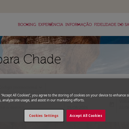
keyboard_arrow_down
keyboard_arrow_down
keyboard_arrow_down
keyboard_arrow_down
BOOKING
EXPERIÊNCIA
INFORMAÇÃO
FIDELIDADE DO SA
para Chade
expand_more
Código promocional
g “Accept All Cookies”, you agree to the storing of cookies on your device to enhance si
, analyze site usage, and assist in our marketing efforts.
Partida
Volt
today
fc-booking-departure-date-aria-l
fc-bo
15/08/2026
22/0
Cookies Settings
Accept All Cookies