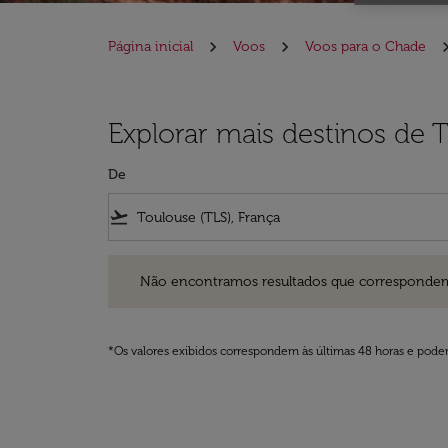
Página inicial
Voos
Voos para o Chade
Explorar mais destinos de 
De
flight_takeoff
Não encontramos resultados que correspondem aos filt
Não encontramos resultados que correspondem aos
*Os valores exibidos correspondem às últimas 48 horas e podem