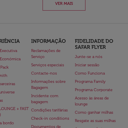
VER MAIS
RIÊNCIA
INFORMAÇÃO
FIDELIDADE DO
SAFAR FLYER
 Executiva
Reclamações de
Serviço
Junte-se a nós
 Económica
Serviços especiais
Iniciar sessão
 Pack
Contacte-nos
Como Funciona
nith
Informações sobre
Programa Family
parceiras
Bagagem
Programa Corporate
universe
Incidente com
Acesso às áreas de
as
bagagem
lounge
(LOUNGE + FAST
Condições tarifárias
Como ganhar milhas
)
Check-in conditions
Resgate as suas milhas
 a bordo
Documentos de