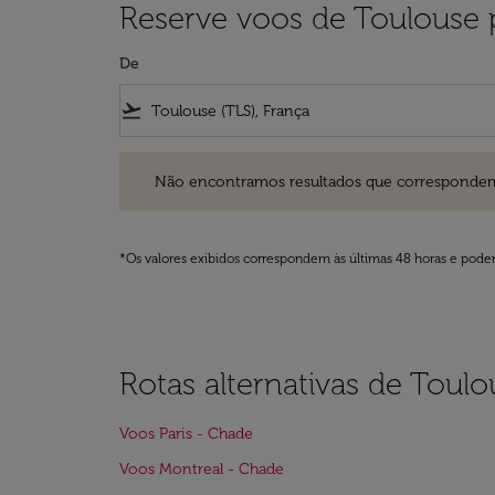
Reserve voos de Toulouse 
De
flight_takeoff
Não encontramos resultados que correspondem aos filt
Não encontramos resultados que correspondem aos
*Os valores exibidos correspondem às últimas 48 horas e podem
Rotas alternativas de Toul
Voos Paris - Chade
Voos Montreal - Chade