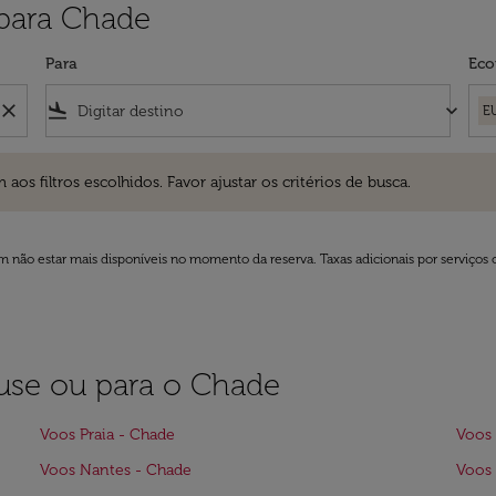
para Chade
Para
Eco
close
flight_land
keyboard_arrow_down
E
ros escolhidos. Favor ajustar os critérios de busca.
 filtros escolhidos. Favor ajustar os critérios de busca.
 não estar mais disponíveis no momento da reserva. Taxas adicionais por serviços 
ouse ou para o Chade
Voos Praia - Chade
Voos 
Voos Nantes - Chade
Voos