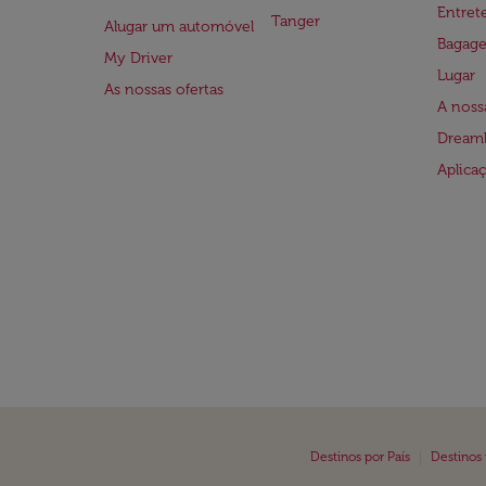
Entre
Tanger
Alugar um automóvel
Bagag
My Driver
Lugar
As nossas ofertas
A noss
Dreaml
Aplica
|
Destinos por País
Destinos