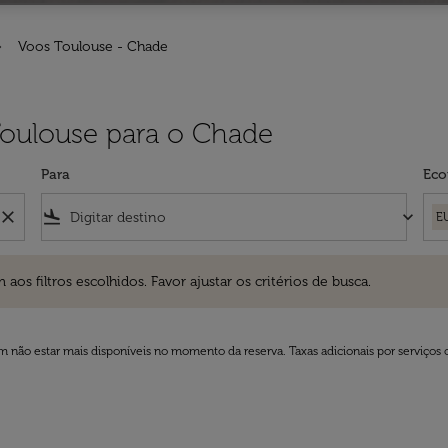
Voos Toulouse - Chade
Toulouse para o Chade
Para
Eco
close
flight_land
keyboard_arrow_down
E
ros escolhidos. Favor ajustar os critérios de busca.
 filtros escolhidos. Favor ajustar os critérios de busca.
 não estar mais disponíveis no momento da reserva. Taxas adicionais por serviços 