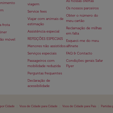
As nossas ofertas
tenimento
viagem
Os nossos parceiros
em
Service fees
Obter o número do
Viajar com animais de
meu cartão
estimação
a frota
Reclamação de milhas
Assistência especial
iner
em falta
REFEIÇÕES ESPECIAIS
ção móvel
Esqueci-me do meu
Menores não assistidos
alfinete
Serviços especiais
FAQ & Contacto
Passageiros com
Condições gerais Safar
mobilidade reduzida
Flyer
Perguntas frequentes
Declaração de
acessibilidade
|
|
|
 por Cidade
Voos de Cidade para Cidade
Voos de Cidade para País
Partidas