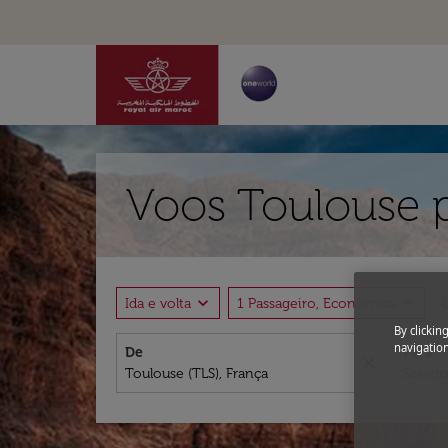
Voos Toulouse 
expand_more
expand_more
Ida e volta
1 Passageiro, Econômica
By clickin
navigation
De
Para
close