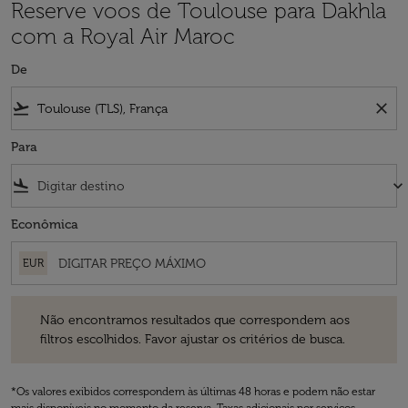
Reserve voos de Toulouse para Dakhla
com a Royal Air Maroc
De
flight_takeoff
close
Para
flight_land
keyboard_arrow_down
Econômica
EUR
Não encontramos resultados que correspondem aos filtros escolhidos
Não encontramos resultados que correspondem aos
filtros escolhidos. Favor ajustar os critérios de busca.
*Os valores exibidos correspondem às últimas 48 horas e podem não estar