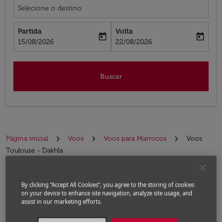
Selecione o destino
Partida
Volta
today
today
fc-booking-departure-date-aria-label
fc-booking-return-date-aria-label
15/08/2026
22/08/2026
Buscar
Página inicial
Voos
Voos para Marrocos
Voos
Toulouse - Dakhla
Reserve seu voo de Toulouse para
Experimente atualizar a rota (partida e/ou destino) ou 
By clicking “Accept All Cookies”, you agree to the storing of cookies
Dakhla
on your device to enhance site navigation, analyze site usage, and
assist in our marketing efforts.
De