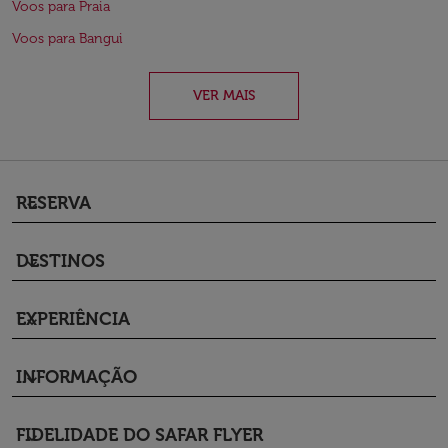
Voos para Praia
Voos para Bangui
VER MAIS
RESERVA
keyboard_arrow_down
DESTINOS
keyboard_arrow_down
EXPERIÊNCIA
keyboard_arrow_down
INFORMAÇÃO
keyboard_arrow_down
FIDELIDADE DO SAFAR FLYER
keyboard_arrow_down