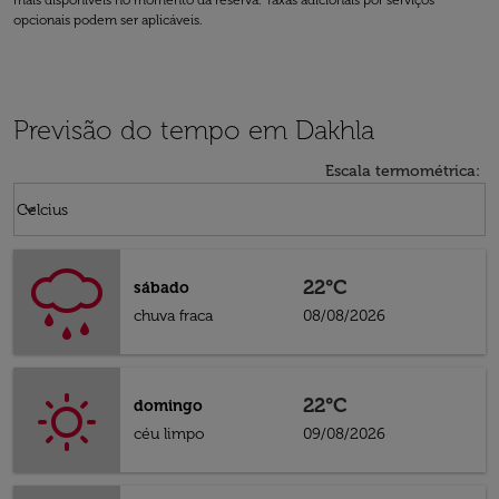
mais disponíveis no momento da reserva. Taxas adicionais por serviços
opcionais podem ser aplicáveis.
Previsão do tempo em Dakhla
Escala termométrica
:
Weather unit option Celcius Selected
keyboard_arrow_down
Celcius
22°C
sábado
chuva fraca
08/08/2026
22°C
domingo
céu limpo
09/08/2026