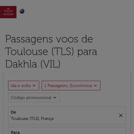

Passagens voos de
Toulouse (TLS) para
Dakhla (VIL)
expand_more
expand_more
Ida e volta
1 Passageiro, Econômica
expand_more
Código promocional
De
close
Toulouse (TLS), França
Para