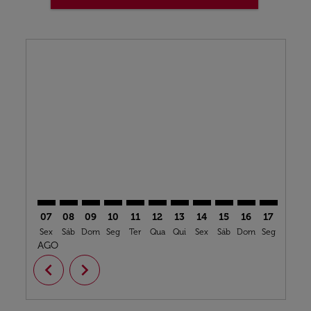
Displaying fares for agosto-2026
TLS–LBV: cmp-view-offers-disclaimer. Ver ofertas
TLS–LBV: cmp-view-offers-disclaimer. Ver oferta
TLS–LBV: cmp-view-offers-disclaimer. Ver of
TLS–LBV: cmp-view-offers-disclaimer. Ve
TLS–LBV: cmp-view-offers-disclaimer
TLS–LBV: cmp-view-offers-discl
TLS–LBV: cmp-view-offers-d
TLS–LBV: cmp-view-offe
TLS–LBV: cmp-view-
TLS–LBV: cmp-v
TLS–LBV: 
TLS–L
T
07
08
09
10
11
12
13
14
15
16
17
18
Sex
Sáb
Dom
Seg
Ter
Qua
Qui
Sex
Sáb
Dom
Seg
Ter
Q
AGO
chevron_left
chevron_right