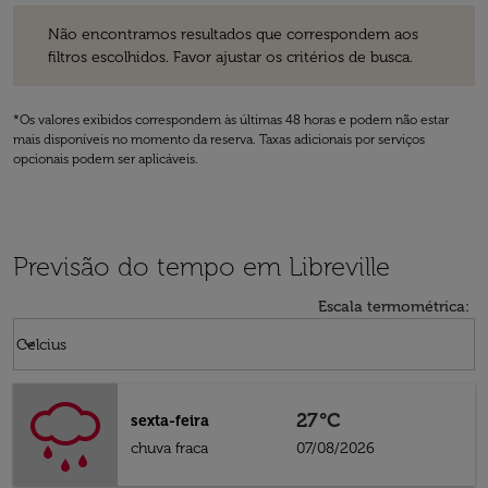
Não encontramos resultados que correspondem aos filtros escolhidos
Não encontramos resultados que correspondem aos
filtros escolhidos. Favor ajustar os critérios de busca.
*Os valores exibidos correspondem às últimas 48 horas e podem não estar
mais disponíveis no momento da reserva. Taxas adicionais por serviços
opcionais podem ser aplicáveis.
Previsão do tempo em Libreville
Escala termométrica
:
Weather unit option Celcius Selected
keyboard_arrow_down
Celcius
27°C
sexta-feira
chuva fraca
07/08/2026