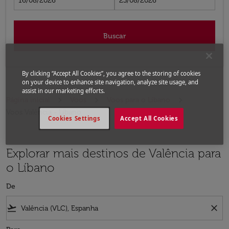
16/08/2026
23/08/2026
Buscar
By clicking “Accept All Cookies”, you agree to the storing of cookies
on your device to enhance site navigation, analyze site usage, and
assist in our marketing efforts.
Página inicial
Voos
Voos para o Líbano
Voos Valência - Líbano
Cookies Settings
Accept All Cookies
Explorar mais destinos de Valência para
o Líbano
De
flight_takeoff
close