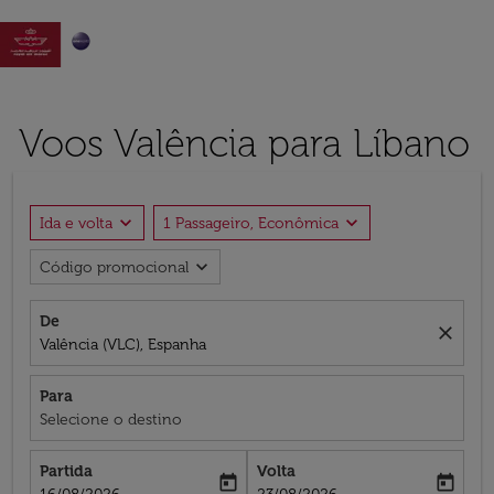

Voos Valência para Líbano
expand_more
expand_more
Ida e volta
1 Passageiro, Econômica
expand_more
Código promocional
De
close
Valência (VLC), Espanha
Para
Selecione o destino
Partida
Volta
today
today
fc-booking-departure-date-aria-label
fc-booking-return-date-aria-label