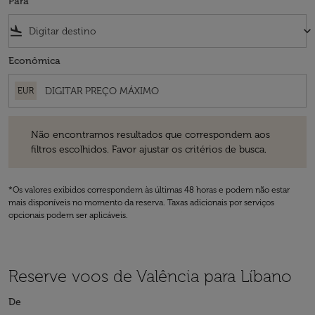
Para
flight_land
keyboard_arrow_down
Econômica
EUR
Não encontramos resultados que correspondem aos filtros escolhidos
Não encontramos resultados que correspondem aos
filtros escolhidos. Favor ajustar os critérios de busca.
*Os valores exibidos correspondem às últimas 48 horas e podem não estar
mais disponíveis no momento da reserva. Taxas adicionais por serviços
opcionais podem ser aplicáveis.
Reserve voos de Valência para Líbano
De