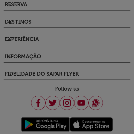
RESERVA
keyboard_arrow_down
DESTINOS
keyboard_arrow_down
EXPERIÊNCIA
keyboard_arrow_down
INFORMAÇÃO
keyboard_arrow_down
FIDELIDADE DO SAFAR FLYER
keyboard_arrow_down
Follow us