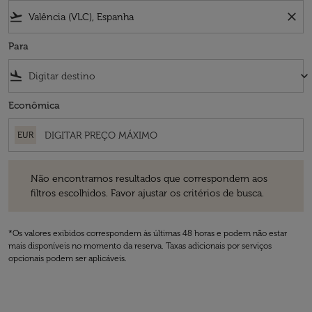
flight_takeoff
close
Para
flight_land
keyboard_arrow_down
Econômica
EUR
Não encontramos resultados que correspondem aos filtros escolhidos
Não encontramos resultados que correspondem aos
filtros escolhidos. Favor ajustar os critérios de busca.
*Os valores exibidos correspondem às últimas 48 horas e podem não estar
mais disponíveis no momento da reserva. Taxas adicionais por serviços
opcionais podem ser aplicáveis.