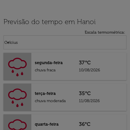
Previsão do tempo em Hanoi
Escala termométrica
:
Weather unit option Celcius Selected
keyboard_arrow_down
Celcius
37°C
segunda-feira
chuva fraca
10/08/2026
35°C
terça-feira
chuva moderada
11/08/2026
36°C
quarta-feira