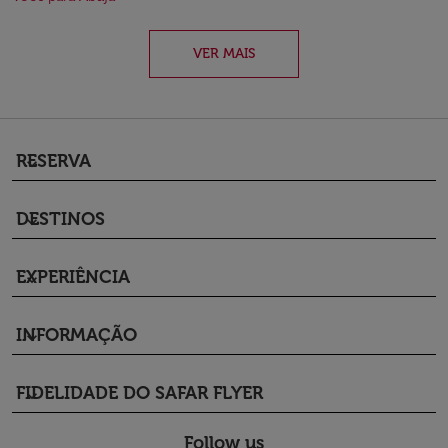
VER MAIS
RESERVA
keyboard_arrow_down
DESTINOS
keyboard_arrow_down
EXPERIÊNCIA
keyboard_arrow_down
INFORMAÇÃO
keyboard_arrow_down
FIDELIDADE DO SAFAR FLYER
keyboard_arrow_down
Follow us