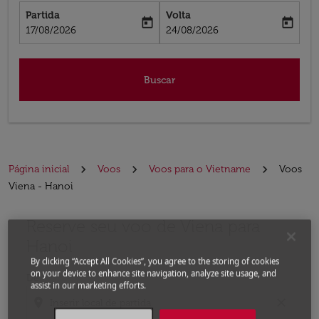
Partida
Volta
today
today
fc-booking-departure-date-aria-label
fc-booking-return-date-aria-label
17/08/2026
24/08/2026
Buscar
Página inicial
Voos
Voos para o Vietname
Voos
Viena - Hanoi
Reserve seu voo de Viena para
Experimente atualizar a rota (partida e/ou destino) ou 
Hanoi
By clicking “Accept All Cookies”, you agree to the storing of cookies
on your device to enhance site navigation, analyze site usage, and
De
assist in our marketing efforts.
location_on
close