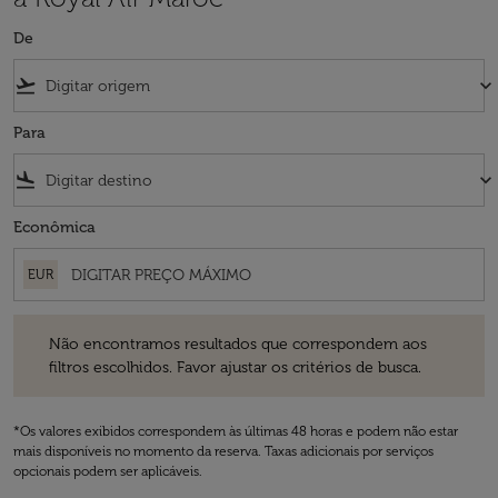
De
flight_takeoff
keyboard_arrow_down
Para
flight_land
keyboard_arrow_down
Econômica
EUR
Não encontramos resultados que correspondem aos filtros escolhidos
Não encontramos resultados que correspondem aos
filtros escolhidos. Favor ajustar os critérios de busca.
*Os valores exibidos correspondem às últimas 48 horas e podem não estar
mais disponíveis no momento da reserva. Taxas adicionais por serviços
opcionais podem ser aplicáveis.