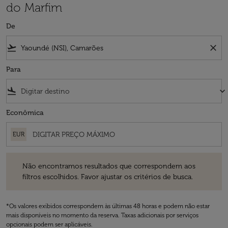
do Marfim
De
flight_takeoff
close
Para
flight_land
keyboard_arrow_down
Econômica
EUR
Não encontramos resultados que correspondem aos filtros escolhidos
Não encontramos resultados que correspondem aos
filtros escolhidos. Favor ajustar os critérios de busca.
*Os valores exibidos correspondem às últimas 48 horas e podem não estar
mais disponíveis no momento da reserva. Taxas adicionais por serviços
opcionais podem ser aplicáveis.