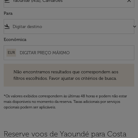
flight_takeoff
close
Para
flight_land
keyboard_arrow_down
Econômica
EUR
Não encontramos resultados que correspondem aos filtros escolhidos
Não encontramos resultados que correspondem aos
filtros escolhidos. Favor ajustar os critérios de busca.
*Os valores exibidos correspondem às últimas 48 horas e podem não estar
mais disponíveis no momento da reserva. Taxas adicionais por serviços
opcionais podem ser aplicáveis.
Reserve voos de Yaoundé para Costa