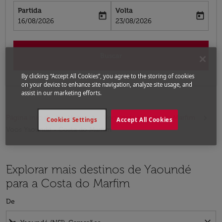
Partida
Volta
today
today
fc-booking-departure-date-aria-label
fc-booking-return-date-aria-label
16/08/2026
23/08/2026
Buscar
By clicking “Accept All Cookies”, you agree to the storing of cookies
on your device to enhance site navigation, analyze site usage, and
assist in our marketing efforts.
Página inicial
Voos
Voos para a Costa do Marfim
Cookies Settings
Accept All Cookies
Voos Yaoundé - Costa do Marfim
Explorar mais destinos de Yaoundé
para a Costa do Marfim
De