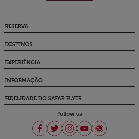
RESERVA
keyboard_arrow_down
DESTINOS
keyboard_arrow_down
EXPERIÊNCIA
keyboard_arrow_down
INFORMAÇÃO
keyboard_arrow_down
FIDELIDADE DO SAFAR FLYER
keyboard_arrow_down
Follow us