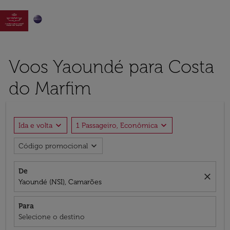

Voos Yaoundé para Costa
do Marfim
expand_more
expand_more
Ida e volta
1 Passageiro, Econômica
expand_more
Código promocional
De
close
Yaoundé (NSI), Camarões
Para
Selecione o destino