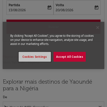
Partida
Volta
today
today
fc-booking-departure-date-aria-label
fc-booking-return-date-aria-label
13/08/2026
20/08/2026
Buscar
By clicking “Accept All Cookies”, you agree to the storing of cookies
on your device to enhance site navigation, analyze site usage, and
assist in our marketing efforts.
Página inicial
Voos
Voos para a Nigéria
Cookies Settings
Accept All Cookies
Voos Yaoundé - Nigéria
Explorar mais destinos de Yaoundé
para a Nigéria
De