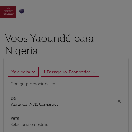

Voos Yaoundé para
Nigéria
expand_more
expand_more
Ida e volta
1 Passageiro, Econômica
expand_more
Código promocional
De
close
Yaoundé (NSI), Camarões
Para
Selecione o destino