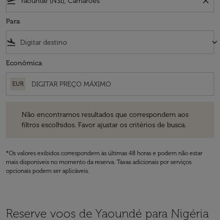
flight_takeoff
close
Para
flight_land
keyboard_arrow_down
Econômica
EUR
Não encontramos resultados que correspondem aos filtros escolhidos
Não encontramos resultados que correspondem aos
filtros escolhidos. Favor ajustar os critérios de busca.
*Os valores exibidos correspondem às últimas 48 horas e podem não estar
mais disponíveis no momento da reserva. Taxas adicionais por serviços
opcionais podem ser aplicáveis.
Reserve voos de Yaoundé para Nigéria