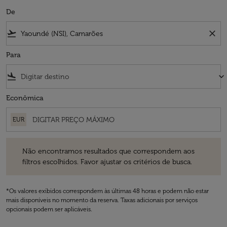
De
flight_takeoff
close
Para
flight_land
keyboard_arrow_down
Econômica
EUR
Não encontramos resultados que correspondem aos filtros escolhidos
Não encontramos resultados que correspondem aos
filtros escolhidos. Favor ajustar os critérios de busca.
*Os valores exibidos correspondem às últimas 48 horas e podem não estar
mais disponíveis no momento da reserva. Taxas adicionais por serviços
opcionais podem ser aplicáveis.