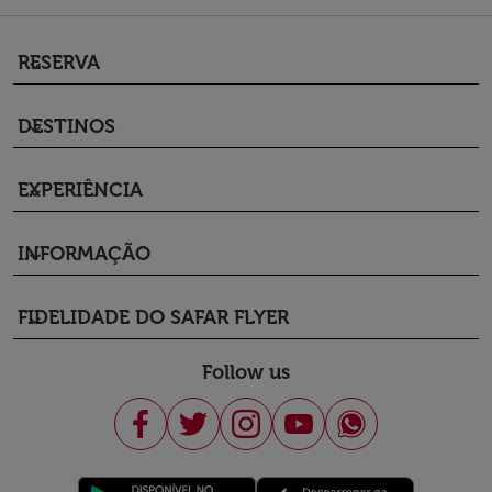
RESERVA
keyboard_arrow_down
DESTINOS
keyboard_arrow_down
EXPERIÊNCIA
keyboard_arrow_down
INFORMAÇÃO
keyboard_arrow_down
FIDELIDADE DO SAFAR FLYER
keyboard_arrow_down
Follow us