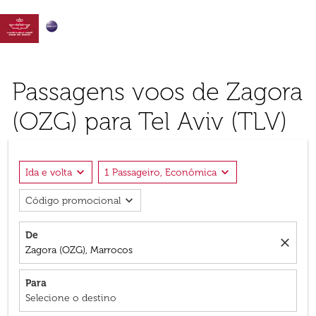

Passagens voos de Zagora
(OZG) para Tel Aviv (TLV)
expand_more
expand_more
Ida e volta
1 Passageiro, Econômica
expand_more
Código promocional
De
close
Zagora (OZG), Marrocos
Para
Selecione o destino