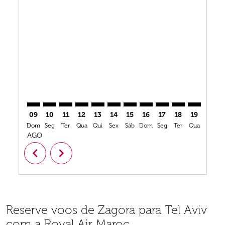
Displaying fares for agosto-2026
OZG–TLV: cmp-view-offers-disclaimer. Ver ofertas
OZG–TLV: cmp-view-offers-disclaimer. Ver oferta
OZG–TLV: cmp-view-offers-disclaimer. Ver o
OZG–TLV: cmp-view-offers-disclaimer. V
OZG–TLV: cmp-view-offers-disclaime
OZG–TLV: cmp-view-offers-discl
OZG–TLV: cmp-view-offers-d
OZG–TLV: cmp-view-offe
OZG–TLV: cmp-view-
OZG–TLV: cmp-
OZG–TLV: 
OZG–T
O
09
10
11
12
13
14
15
16
17
18
19
20
Dom
Seg
Ter
Qua
Qui
Sex
Sáb
Dom
Seg
Ter
Qua
Qui
S
AGO
chevron_left
chevron_right
Reserve voos de Zagora para Tel Aviv
com a Royal Air Maroc