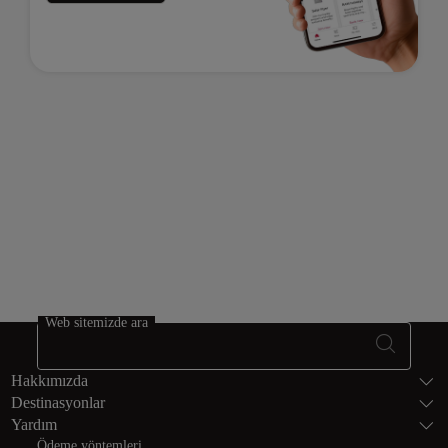
Oney.
Elektronik Cüzdan
PayPal.
Banka Havalesi
Fatourati, Paga, IATA Pay, iDeal.
Web sitemizde ara
Altbilgi Site har
Hakkımızda
Destinasyonlar
Yardım
Ödeme yöntemleri