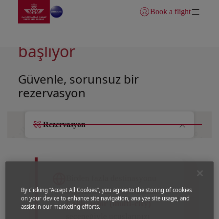
Ana sayfaya git
Skip to Main Content
Book a flight
Giriş yap | Katıl)
Yolculuğunuz burada
başlıyor
Güvenle, sorunsuz bir
rezervasyon
Rezervasyon
Birden fazla destinasyonu
By clicking “Accept All Cookies”, you agree to the storing of cookies
keşfetmek mi istiyorsunuz?
on your device to enhance site navigation, analyze site usage, and
Çoklu şehir (multi-city)
assist in our marketing efforts.
seçeneğiyle uçuşlarınızı