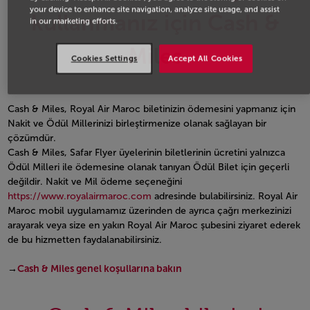
your device to enhance site navigation, analyze site usage, and assist
kullanmanız için Cash &
in our marketing efforts.
Miles
Cookies Settings
Accept All Cookies
Cash & Miles, Royal Air Maroc biletinizin ödemesini yapmanız için
Nakit ve Ödül Millerinizi birleştirmenize olanak sağlayan bir
çözümdür.
Cash & Miles, Safar Flyer üyelerinin biletlerinin ücretini yalnızca
Ödül Milleri ile ödemesine olanak tanıyan Ödül Bilet için geçerli
değildir. Nakit ve Mil ödeme seçeneğini
https://www.royalairmaroc.com
adresinde bulabilirsiniz. Royal Air
Maroc mobil uygulamamız üzerinden de ayrıca çağrı merkezinizi
arayarak veya size en yakın Royal Air Maroc şubesini ziyaret ederek
de bu hizmetten faydalanabilirsiniz.
→
Cash & Miles genel koşullarına bakın
Open in a new window