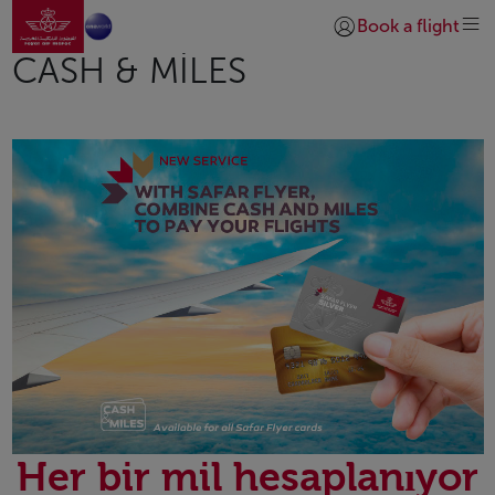
Ana sayfaya git
Skip to Main Content
Book a flight
Giriş yap | Katıl)
CASH & MILES
Her bir mil hesaplanıyor