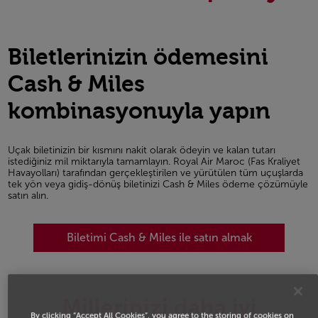
Biletlerinizin ödemesini
Cash & Miles
kombinasyonuyla yapın
Uçak biletinizin bir kısmını nakit olarak ödeyin ve kalan tutarı
istediğiniz mil miktarıyla tamamlayın. Royal Air Maroc (Fas Kraliyet
Havayolları) tarafından gerçekleştirilen ve yürütülen tüm uçuşlarda
tek yön veya gidiş-dönüş biletinizi Cash & Miles ödeme çözümüyle
satın alın.
Biletimi Cash & Miles ile satın almak
Millerinizi daha iyi
By clicking “Accept All Cookies”, you agree to the storing of cookies on