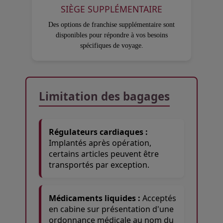
SIÈGE SUPPLÉMENTAIRE
Des options de franchise supplémentaire sont
disponibles pour répondre à vos besoins
spécifiques de voyage.
Open in a new window
Open in a new window
Open in a new window
Limitation des bagages
Régulateurs cardiaques :
Implantés après opération,
certains articles peuvent être
transportés par exception.
Médicaments liquides :
Acceptés
en cabine sur présentation d'une
ordonnance médicale au nom du