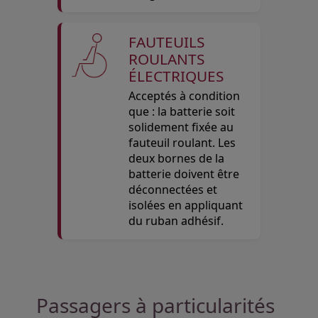
FAUTEUILS
ROULANTS
ÉLECTRIQUES
Acceptés à condition
que : la batterie soit
solidement fixée au
fauteuil roulant. Les
deux bornes de la
batterie doivent être
déconnectées et
isolées en appliquant
du ruban adhésif.
Open in a new window
Open in a new window
Open in a new window
Passagers à particularités