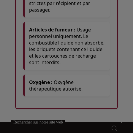
strictes par récipient et par
passager.
Articles de fumeur :
Usage
personnel uniquement. Le
combustible liquide non absorbé,
les briquets contenant ce liquide
et les cartouches de recharge
sont interdits.
Oxygène :
Oxygène
thérapeutique autorisé.
Open in a new window
Open in a new window
Open in a new window
Rechercher sur notre site web