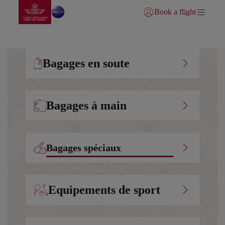
Aller à la page accueil
Saut au contenu principal
Book a flight
Se connecter | S’inscrire)
Bagages en soute
Bagages à main
Bagages spéciaux
Equipements de sport