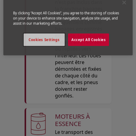
n'est pas inclus dans
la franchise bagages.
By clicking “Accept All Cookies”, you agree to the storing of cookies
Ils sont acceptés
on your device to enhance site navigation, analyze site usage, and
uniquement comme
assist in our marketing efforts.
bagages enregistrés
en soute. Les pédales
Cookies Settings
Accept All Cookies
doivent être retirées
ou repliées vers
l'intérieur. Les roues
peuvent être
démontées et fixées
de chaque côté du
cadre, et les pneus
doivent rester
gonflés.
MOTEURS À
ESSENCE
Le transport des