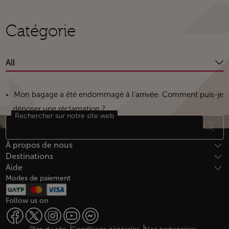
Catégorie
All
Mon bagage a été endommagé à l’arrivée. Comment puis-je
déposer une réclamation ?
Rechercher sur notre site web
Bas de page Plan du site
À propos de nous
Destinations
Aide
Modes de paiement
Follow us on