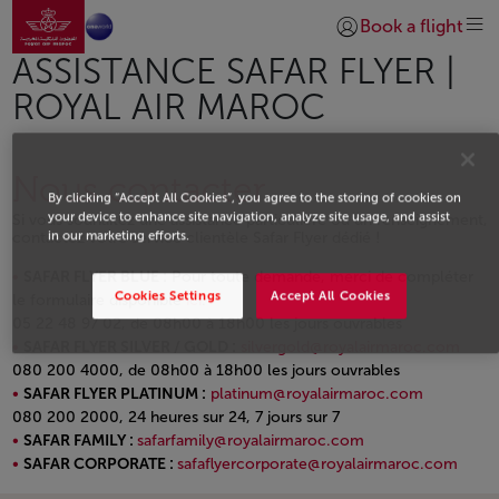
Aller à la page accueil
Saut au contenu principal
Book a flight
Se connecter | S’insc
ASSISTANCE SAFAR FLYER |
ROYAL AIR MAROC
Nous contacter
By clicking “Accept All Cookies”, you agree to the storing of cookies on
your device to enhance site navigation, analyze site usage, and assist
Si vous souhaitez une assistance particulière ou un renseignement,
in our marketing efforts.
contactez votre service clientèle Safar Flyer dédié !
SAFAR FLYER BLUE :
Pour toute demande, merci de compléter
Cookies Settings
Accept All Cookies
le formulaire disponible
ici
.
05 22 48 97 02, de 08h00 à 18h00 les jours ouvrables
SAFAR FLYER SILVER / GOLD :
silvergold@royalairmaroc.com
080 200 4000, de 08h00 à 18h00 les jours ouvrables
SAFAR FLYER PLATINUM :
platinum@royalairmaroc.com
080 200 2000, 24 heures sur 24, 7 jours sur 7
SAFAR FAMILY :
safarfamily@royalairmaroc.com
SAFAR CORPORATE :
safaflyercorporate@royalairmaroc.com
Open in a new window