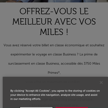
OFFREZ-VOUS LE
MEILLEUR AVEC VOS
MILES !
Vous avez réservé votre billet en classe économique et souhaitez
expérimenter le voyage en classe Business ? La prime de
surclassement en classe Business, accessible dès 3750 Miles
Primes*,
vous offre un maximum de confort :
By clicking “Accept All Cookies”, you agree to the storing of cookies on
your device to enhance site navigation, analyze site usage, and assist
in our marketing efforts.
Franchise bagage de 2x23kg pour l’Europe,
Enregistrement prioritaire,