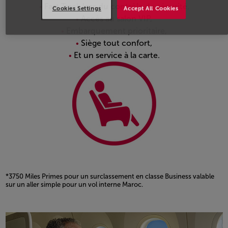
Fast Track lors du contrôle de sécurité,
Cookies Settings
Accept All Cookies
Accès au salon VIP,
Embarquement prioritaire,
Siège tout confort,
Et un service à la carte.
*3750 Miles Primes pour un surclassement en classe Business valable
sur un aller simple pour un vol interne Maroc.
Open in a new window