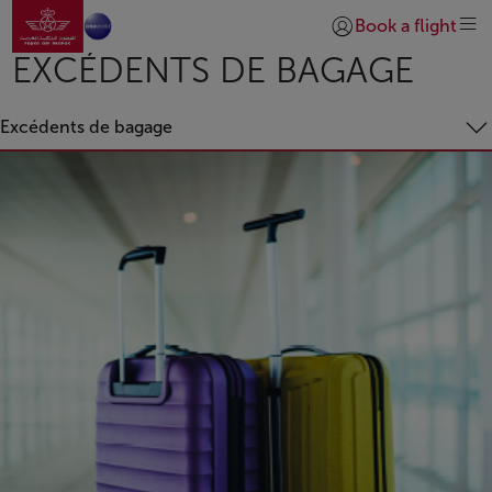
Aller à la page accueil
Saut au contenu principal
Book a flight
Se connecter | S’insc
EXCÉDENTS DE BAGAGE
Excédents de bagage