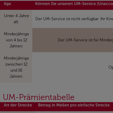
Age
Können Sie unseren UM-Service (Unacc
Unter 4 Jahre
Der UM-Service ist nicht verfügbar. Ihr Kin
alt:
Minderjährige
von 4 bis 12
Der UM-Service ist für Minder
Jahren:
Minderjährige
zwischen 12
Op
und 16
Jahren:
UM-Prämientabelle
Art der Strecke
Betrag in Meilen pro einfache Strecke