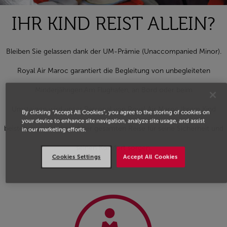
IHR KIND REIST ALLEIN?
Bleiben Sie gelassen dank der UM-Prämie (Unaccompanied Minor).
Royal Air Maroc garantiert die Begleitung von unbegleiteten
Minderjährigen.Am Flughafen, an Bord oder beim
Umsteigen wird unser Personal von Royal Air Maroc Ihrem Kind
By clicking “Accept All Cookies”, you agree to the storing of cookies on
your device to enhance site navigation, analyze site usage, and assist
beistehen und während der gesamten Reise für seine Sicherheit und
in our marketing efforts.
seinen Komfort sorgen.
Cookies Settings
Accept All Cookies
.