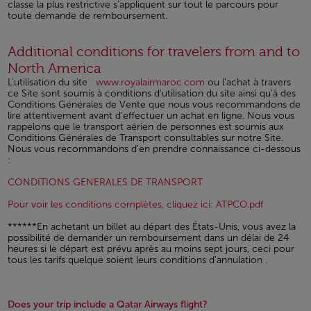
classe la plus restrictive s'appliquent sur tout le parcours pour
toute demande de remboursement.
Open in a new window
Additional conditions for travelers from and to
North America
L'utilisation du site
www.royalairmaroc.com
ou l'achat à travers
ce Site sont soumis à conditions d'utilisation du site ainsi qu'à des
Conditions Générales de Vente que nous vous recommandons de
lire attentivement avant d'effectuer un achat en ligne. Nous vous
rappelons que le transport aérien de personnes est soumis aux
Conditions Générales de Transport consultables sur notre Site.
Nous vous recommandons d'en prendre connaissance ci-dessous
:
Open in a new window
CONDITIONS GENERALES DE TRANSPORT
Open in a
Pour voir les conditions complètes, cliquez ici: ATPCO.pdf
******En achetant un billet au départ des États-Unis, vous avez la
possibilité de demander un remboursement dans un délai de 24
heures si le départ est prévu après au moins sept jours, ceci pour
tous les tarifs quelque soient leurs conditions d'annulation .
Does your trip include a Qatar Airways flight?