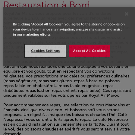
Restauration à Bord
Royal Air Maroc vous propose pour les vols d’une durée
supérieure à 2h30, un repas avec des menus renouvelés
périodiquement et une vaisselle fine et raffinée en porcelaine.
By clicking “Accept All Cookies”, you agree to the storing of cookies on
Votre déjeuner /dîner sera composé d’un hors d’œuvre, suivi d’un
your device to enhance site navigation, analyze site usage, and assist
plat chaud au choix parmi nos 2 suggestions du jour. Une
in our marketing efforts.
sélection de fromages, de pâtisseries et de fruits frais vous sera
proposée par la suite. Concernant les vols d’une durée inférieure à
2h30, une collation chaude vous sera servie. Quel que soit la
Cookies Settings
Accept All Cookies
durée de votre vol, Royal Air Maroc vous offre avant votre repas,
un service apéritif. Si vous avez des exigences particulières,
n’hésitez pas au moment de votre réservation de nous en faire
part afin que nous réalisions une cuisine adaptée à vos besoins en
équilibre et vos goûts, tout en respectant vos convictions
religieuses, vos prescriptions médicales ou préférences culinaires
(repas végétarien, repas sans gluten, repas à base de poisson,
repas faible en cholestérol,. repas faible en graisse, repas
diabétique, repas kasher, repas enfant, repas bébé). Ces repas sont
uniquement valables sur les vols opérés par Royal Air Maroc.
Open in a new window
Pour accompagner vos repas, une sélection de crus Marocains et
Français, ainsi que divers alcool et boissons soft vous seront
proposés. Un digestif, ainsi que des boissons chaudes (Thé, Café
Nespresso) vous seront offerts après le repas. Le café Nespresso
est en cours d'installation sur l'ensemble de la flotte. Durant tout
le vol, des boissons chaudes et apéritifs vous seront servis à votre
demande.