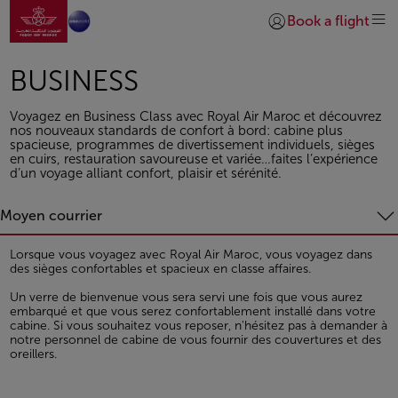
Aller à la page accueil
Saut au contenu principal
Book a flight
Se connecter | S’insc
BUSINESS
Voyagez en Business Class avec Royal Air Maroc et découvrez
nos nouveaux standards de confort à bord: cabine plus
spacieuse, programmes de divertissement individuels, sièges
en cuirs, restauration savoureuse et variée…faites l’expérience
d’un voyage alliant confort, plaisir et sérénité.
Moyen courrier
Lorsque vous voyagez avec Royal Air Maroc, vous voyagez dans
des sièges confortables et spacieux en classe affaires.
Un verre de bienvenue vous sera servi une fois que vous aurez
embarqué et que vous serez confortablement installé dans votre
cabine. Si vous souhaitez vous reposer, n'hésitez pas à demander à
notre personnel de cabine de vous fournir des couvertures et des
oreillers.