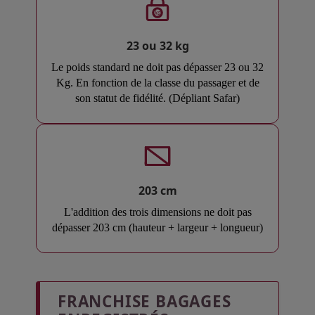
kg
23 ou 32 kg
Le poids standard ne doit pas dépasser 23 ou 32
Kg. En fonction de la classe du passager et de
son statut de fidélité. (Dépliant Safar)
203 cm
L'addition des trois dimensions ne doit pas
dépasser 203 cm (hauteur + largeur + longueur)
Open in a new window
Open in a new window
FRANCHISE BAGAGES