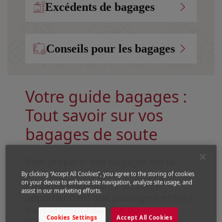
Excédents de bagages
Conseils pour les bagages
Votre guide bagages :
Tout savoir sur vos
bagages de soute
Bien préparer ses bagages est la
première étape pour un voyage. Les
By clicking “Accept All Cookies”, you agree to the storing of cookies
on your device to enhance site navigation, analyze site usage, and
bagages enregistrés en soute
assist in our marketing efforts.
appartiennent aux passagers et sont
sous la responsabilité du
Cookies Settings
Accept All Cookies
transporteur qui délivre l’étiquette