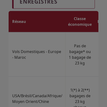
ENREGISTRÉS
Classe
Réseau
Busi
économique
Pas de
2
Vols Domestiques - Europe
bagage* ou
bag
- Maroc
1 bagage de
de 3
23 kg
cha
1(*) à 2(**)
3
USA/Brésil/Canada/Afrique/
bagages de
bag
Moyen Orient/Chine
23 kg
de 3