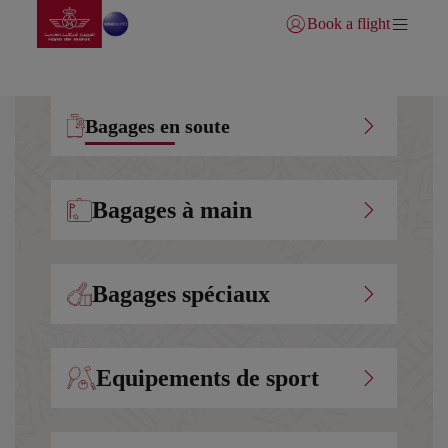
Aller à la page accueil
Saut au contenu principal
Book a flight
Se connecter | S’inscrire)
Bagages en soute
Bagages à main
Bagages spéciaux
Equipements de sport