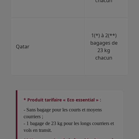
chacun
cha
1(*) à 2(**)
2
bagages de
bag
Qatar
23 kg
de 3
chacun
cha
* Produit tarifaire « Eco essential » :
- Sans bagage pour les courts et moyens
courriers ;
- 1 bagage de 23 kg pour les longs courriers et
vols en transit.