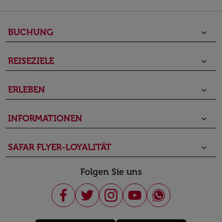
BUCHUNG
keyboard_arrow_down
REISEZIELE
keyboard_arrow_down
ERLEBEN
keyboard_arrow_down
INFORMATIONEN
keyboard_arrow_down
SAFAR FLYER-LOYALITÄT
keyboard_arrow_down
Folgen Sie uns