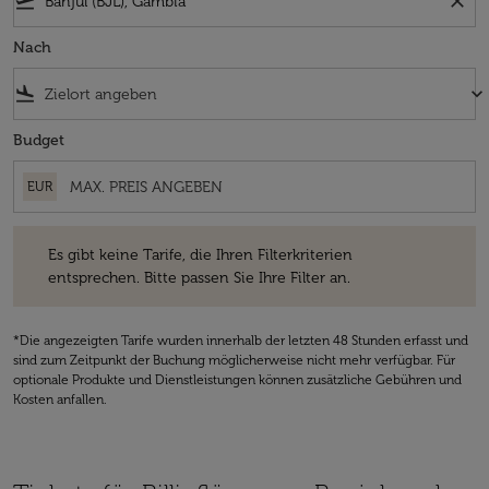
flight_takeoff
close
Nach
flight_land
keyboard_arrow_down
Budget
EUR
Es gibt keine Tarife, die Ihren Filterkriterien entsprechen. Bitte passe
Es gibt keine Tarife, die Ihren Filterkriterien
entsprechen. Bitte passen Sie Ihre Filter an.
*Die angezeigten Tarife wurden innerhalb der letzten 48 Stunden erfasst und
sind zum Zeitpunkt der Buchung möglicherweise nicht mehr verfügbar. Für
optionale Produkte und Dienstleistungen können zusätzliche Gebühren und
Kosten anfallen.