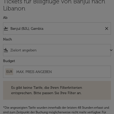
Tickets für Billigflüge von Banjul nach
Libanon
Ab
flight_takeoff
close
Nach
flight_land
keyboard_arrow_down
Budget
EUR
Es gibt keine Tarife, die Ihren Filterkriterien entsprechen. Bitte passe
Es gibt keine Tarife, die Ihren Filterkriterien
entsprechen. Bitte passen Sie Ihre Filter an.
*Die angezeigten Tarife wurden innerhalb der letzten 48 Stunden erfasst und
sind zum Zeitpunkt der Buchung möglicherweise nicht mehr verfügbar. Für