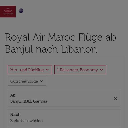

Royal Air Maroc Flüge ab
Banjul nach Libanon
expand_more
expand_more
Hin- und Rückflug
1 Reisender, Economy
expand_more
Gutscheincode
Ab
close
Banjul (BJL), Gambia
Nach
Zielort auswählen