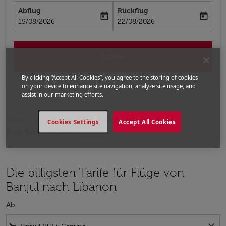
Abflug
Rückflug
today
today
fc-booking-departure-date-aria-label
fc-booking-return-date-aria-label
15/08/2026
22/08/2026
Suchen
By clicking “Accept All Cookies”, you agree to the storing of cookies
on your device to enhance site navigation, analyze site usage, and
assist in our marketing efforts.
Home
Flüge
Flüge nach Libanon
Cookies Settings
Accept All Cookies
Flüge Banjul - Libanon
Die billigsten Tarife für Flüge von
Banjul nach Libanon
Ab